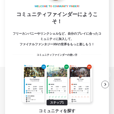
W
E
L
C
O
M
E
T
O
C
O
M
M
U
N
I
T
Y
F
I
N
D
E
R
!
コミュニティファインダーにようこ
そ！
フリーカンパニーやリンクシェルなど、自分のプレイに合ったコ
ミュニティに加入して、
ファイナルファンタジーXIVの世界をもっと楽しもう！
コミュニティファインダーの使い方
パソコン版へ
関連商品
e-STOREで購入
ステップ1
コミュニティを探す
ゲームダウンロード