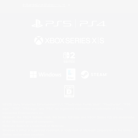
利用者情報の外部送信について
©2026 Sony Interactive Entertainment LLC."PlayStation Family Mark", "PlayStation", "PS5
logo", "PS5", "PS4 logo" and "PS4" are registered trademarks or trademarks of Sony
Interactive Entertainment Inc.
Microsoft, the XBOX Sphere mark, the Series X|S logo and XBOX Series X|S are trademarks
of the Microsoft group of companies.
Nintendo Switch is a trademark of Nintendo.
Windows is either a registered trademark or trademark of Microsoft Corporation in the United
States and/or other countries.