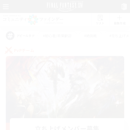
リスト
募集作成
#初心者/若葉歓迎
#絶挑戦
#立ち上げメ
アピールタグ
PvPチーム
立ち上げメンバー募集