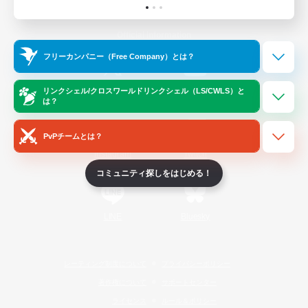
Official Information
フリーカンパニー（Free Company）とは？
/
X
News
YouTube
リンクシェル/クロスワールドリンクシェル（LS/CWLS）と
は？
PvPチームとは？
Instagram
Twitch
コミュニティ探しをはじめる！
LINE
Bluesky
レーティング制度について
プライバシーポリシー
著作権について
サポートセンター
ライセンス
ルール＆ポリシー