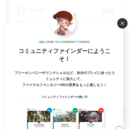
999
募集人数
★FINAL FANTASY★QUIET FC★
W
E
L
C
O
M
E
T
O
C
O
M
M
U
N
I
T
Y
F
I
N
D
E
R
!
コミュニティファインダーにようこ
そ！
フリーカンパニーやリンクシェルなど、自分のプレイに合ったコ
EN
ミュニティに加入して、
ファイナルファンタジーXIVの世界をもっと楽しもう！
詳細を見る
募集期間: 2026/09/02 まで
コミュニティファインダーの使い方
フリーカンパニー
NEW