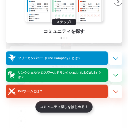
ステップ1
コミュニティを探す
The Empire's Maidens
フリーカンパニー（Free Company）とは？
追加メンバー募集
Balmung [Crystal]
リンクシェル/クロスワールドリンクシェル（LS/CWLS）と
は？
10
募集人数
PvPチームとは？
コミュニティ探しをはじめる！