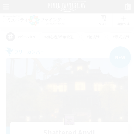
リスト
募集作成
#初心者/若葉歓迎
#絶挑戦
#零式挑戦
アピールタグ
フリーカンパニー
NEW
Shattered Anvil