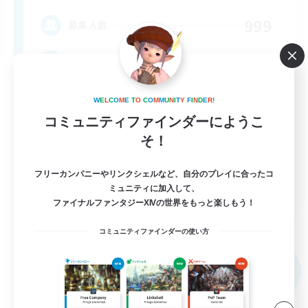
999
募集人数
★FINAL FANTASY★QUIET FC★
W
E
L
C
O
M
E
T
O
C
O
M
M
U
N
I
T
Y
F
I
N
D
E
R
!
コミュニティファインダーにようこ
そ！
フリーカンパニーやリンクシェルなど、自分のプレイに合ったコ
EN
ミュニティに加入して、
ファイナルファンタジーXIVの世界をもっと楽しもう！
詳細を見る
募集期間: 2026/09/02 まで
コミュニティファインダーの使い方
フリーカンパニー
NEW