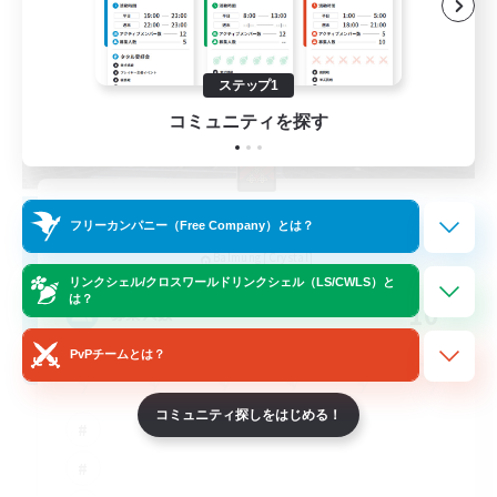
ステップ1
コミュニティを探す
The Empire's Maidens
フリーカンパニー（Free Company）とは？
追加メンバー募集
Balmung [Crystal]
リンクシェル/クロスワールドリンクシェル（LS/CWLS）と
は？
10
募集人数
PvPチームとは？
コミュニティ探しをはじめる！