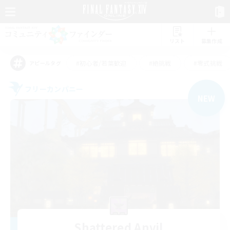
リスト
募集作成
#初心者/若葉歓迎
#絶挑戦
#零式挑戦
アピールタグ
フリーカンパニー
NEW
Shattered Anvil