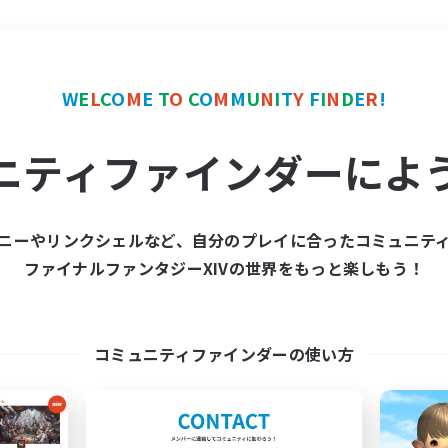
＃社会人中心
使用言語
W
E
L
C
O
M
E
T
O
C
O
M
M
U
N
I
T
Y
F
I
N
D
E
R
!
ニティファインダーによ
ニーやリンクシェルなど、自分のプレイに合ったコミュニテ
ファイナルファンタジーXIVの世界をもっと楽しもう！
募集数 0件
集が見つかりませんでし
コミュニティファインダーの使い方
条件を変えて検索してみるでっす！