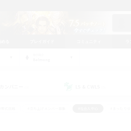
始める
プレイガイド
コミュニティ
ラ
WORLD
Balmung
カンパニー
LS & CWLS
(0)
(0)
#零式挑戦
#立ち上げメンバー募集
#社会人中心
#まったり
#体験歓迎
#クラフター中心
#ギャザラー中心
#ロー
ング
#演奏
#ミラプリ（ミラージュプリズム）
#クリア目指