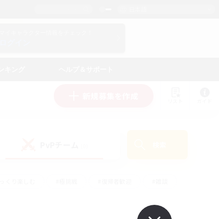
日本語
マイキャラクター情報をチェック！
ログイン
ンキング
ヘルプ＆サポート
新規募集を作成
リスト
ガイド
PvPチーム
検索
(0)
ゆっくり楽しむ
#極挑戦
#復帰者歓迎
#雑談
ルプレイ
#トレジャーハント
#レベリング
して頑張る
#プレイヤー主催イベント