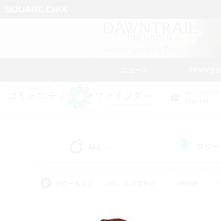
ニュース
FFXIVを
DATA CENTER
Crystal
ALL
フリー
(0)
アピールタグ
#初心者/若葉歓迎
#絶挑戦
#モブハント
#学生中心
#なんでも楽しむ
#スクリーンショット撮影
#ハウジ