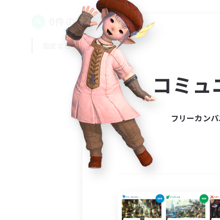
0件の募集が見つかりました！
指定なし
平日
週末
コミュ
フリーカンパ
募