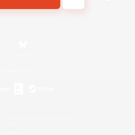
Bluesky
利用者情報の外部送信について
s or trademarks of Sony Interactive Entertainment Inc.
up of companies.
er countries.