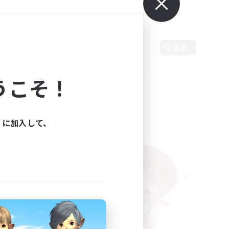
変更
うこそ！
ィに加入して、
た。