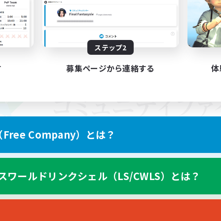
ステップ2
す
募集ページから連絡する
体
ree Company）とは？
スワールドリンクシェル（LS/CWLS）とは？
スマートフォン版へ