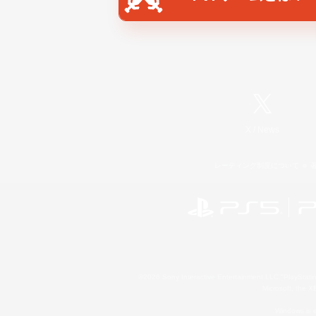
X
/
News
レーティング制度について
©2026 Sony Interactive Entertainment LLC."PlayStation
Microsoft, the 
Windows is e