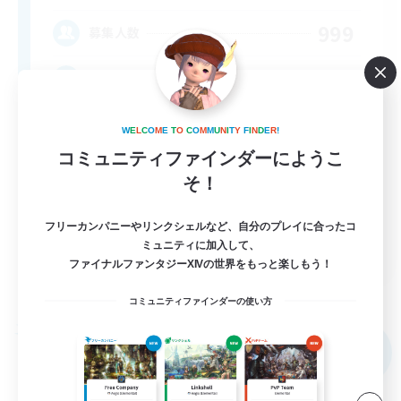
999
募集人数
★FINAL FANTASY★QUIET FC★
W
E
L
C
O
M
E
T
O
C
O
M
M
U
N
I
T
Y
F
I
N
D
E
R
!
コミュニティファインダーにようこ
そ！
フリーカンパニーやリンクシェルなど、自分のプレイに合ったコ
EN
ミュニティに加入して、
ファイナルファンタジーXIVの世界をもっと楽しもう！
詳細を見る
募集期間: 2026/09/02 まで
コミュニティファインダーの使い方
フリーカンパニー
NEW