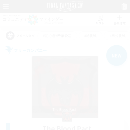
リスト
募集作成
#初心者/若葉歓迎
#絶挑戦
#零式挑戦
アピールタグ
フリーカンパニー
NEW
The Blood Pact