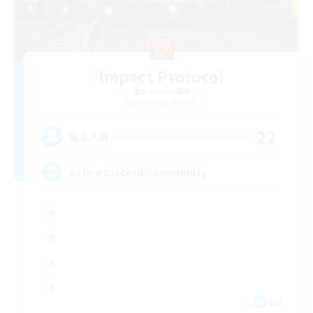
Impact Protocol
追加メンバー募集
Balmung [Crystal]
22
募集人数
Active Discord/Community
EN