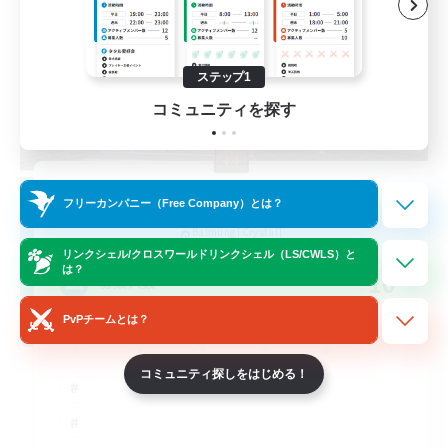
ステップ1
コミュニティを探す
The Empire's Maidens
フリーカンパニー（Free Company）とは？
追加メンバー募集
Balmung [Crystal]
リンクシェル/クロスワールドリンクシェル（LS/CWLS）と
は？
10
募集人数
PvPチームとは？
コミュニティ探しをはじめる！