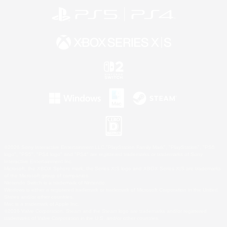
©2026 Sony Interactive Entertainment LLC."PlayStation Family Mark", "PlayStation", "PS5
logo", "PS5", "PS4 logo" and "PS4" are registered trademarks or trademarks of Sony
Interactive Entertainment Inc.
Microsoft, the XBOX Sphere mark, the Series X|S logo and XBOX Series X|S are trademarks
of the Microsoft group of companies.
Nintendo Switch is a trademark of Nintendo.
Windows is either a registered trademark or trademark of Microsoft Corporation in the United
States and/or other countries.
Mac is a trademark of Apple Inc.
©2026 Valve Corporation. Steam and the Steam logo are trademarks and/or registered
trademarks of Valve Corporation in the U.S. and/or other countries.