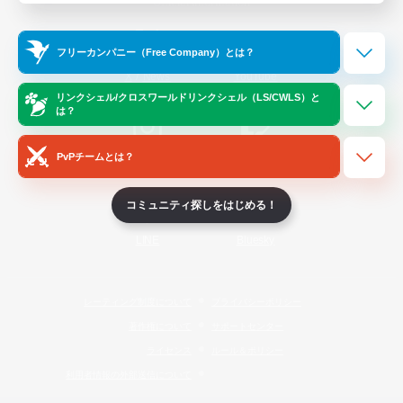
Official Information
フリーカンパニー（Free Company）とは？
/
X
News
YouTube
リンクシェル/クロスワールドリンクシェル（LS/CWLS）と
は？
PvPチームとは？
Instagram
Twitch
コミュニティ探しをはじめる！
LINE
Bluesky
レーティング制度について
プライバシーポリシー
著作権について
サポートセンター
ライセンス
ルール＆ポリシー
利用者情報の外部送信について