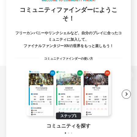
W
E
L
C
O
M
E
T
O
C
O
M
M
U
N
I
T
Y
F
I
N
D
E
R
!
コミュニティファインダーにようこ
そ！
フリーカンパニーやリンクシェルなど、自分のプレイに合ったコ
ミュニティに加入して、
ファイナルファンタジーXIVの世界をもっと楽しもう！
コミュニティファインダーの使い方
パソコン版へ
関連商品
e-STOREで購入
ステップ1
ゲームダウンロード
コミュニティを探す