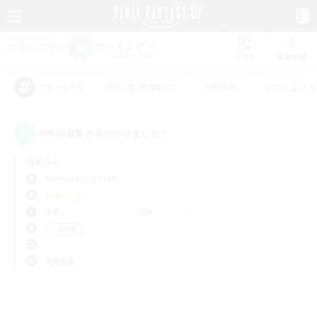
リスト
募集作成
#初心者/若葉歓迎
#絶挑戦
#立ち上げメ
アピールタグ
0件の募集が見つかりました！
指定なし
Balmung (Crystal)
PvPチーム
平日
週末
＃極挑戦
使用言語