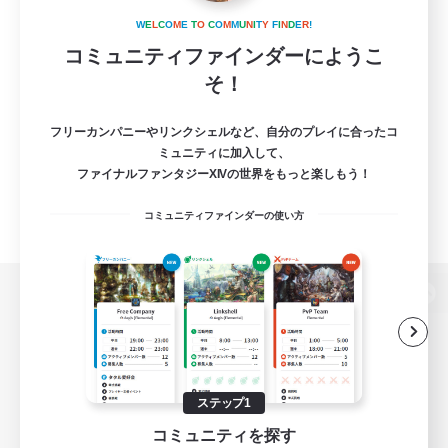
W
E
L
C
O
M
E
T
O
C
O
M
M
U
N
I
T
Y
F
I
N
D
E
R
!
コミュニティファインダーにようこ
そ！
フリーカンパニーやリンクシェルなど、自分のプレイに合ったコ
ミュニティに加入して、
ファイナルファンタジーXIVの世界をもっと楽しもう！
コミュニティファインダーの使い方
パソコン版へ
関連商品
e-STOREで購入
ステップ1
コミュニティを探す
ゲームダウンロード