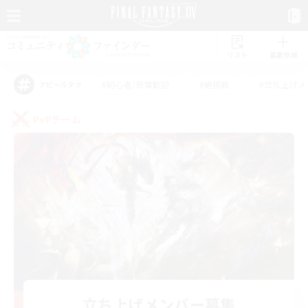
リスト
募集作成
#初心者/若葉歓迎
#絶挑戦
#立ち上げメ
アピールタグ
PvPチーム
立ち上げメンバー募集