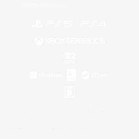
利用者情報の外部送信について
©2026 Sony Interactive Entertainment LLC."PlayStation Family Mark", "PlayStation", "PS5
logo", "PS5", "PS4 logo" and "PS4" are registered trademarks or trademarks of Sony
Interactive Entertainment Inc.
Microsoft, the XBOX Sphere mark, the Series X|S logo and XBOX Series X|S are trademarks
of the Microsoft group of companies.
Nintendo Switch is a trademark of Nintendo.
Windows is either a registered trademark or trademark of Microsoft Corporation in the United
States and/or other countries.