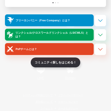
Official Information
フリーカンパニー（Free Company）とは？
/
X
News
YouTube
リンクシェル/クロスワールドリンクシェル（LS/CWLS）と
は？
PvPチームとは？
Instagram
Twitch
コミュニティ探しをはじめる！
LINE
Bluesky
レーティング制度について
プライバシーポリシー
著作権について
サポートセンター
ライセンス
ルール＆ポリシー