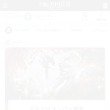
リスト
募集作成
#初心者/若葉歓迎
#絶挑戦
#立ち上げメ
アピールタグ
PvPチーム
立ち上げメンバー募集