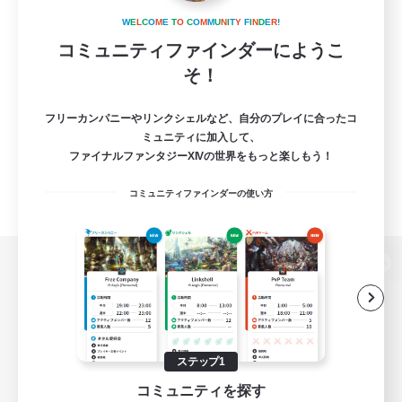
W
E
L
C
O
M
E
T
O
C
O
M
M
U
N
I
T
Y
F
I
N
D
E
R
!
コミュニティファインダーにようこ
そ！
フリーカンパニーやリンクシェルなど、自分のプレイに合ったコ
ミュニティに加入して、
ファイナルファンタジーXIVの世界をもっと楽しもう！
コミュニティファインダーの使い方
パソコン版へ
関連商品
e-STOREで購入
ステップ1
コミュニティを探す
ゲームダウンロード