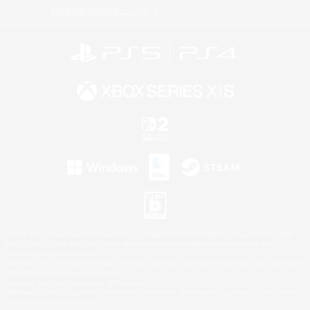
利用者情報の外部送信について
©2026 Sony Interactive Entertainment LLC."PlayStation Family Mark", "PlayStation", "PS5
logo", "PS5", "PS4 logo" and "PS4" are registered trademarks or trademarks of Sony
Interactive Entertainment Inc.
Microsoft, the XBOX Sphere mark, the Series X|S logo and XBOX Series X|S are trademarks
of the Microsoft group of companies.
Nintendo Switch is a trademark of Nintendo.
Windows is either a registered trademark or trademark of Microsoft Corporation in the United
States and/or other countries.