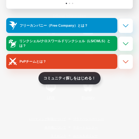
Official Information
フリーカンパニー（Free Company）とは？
/
X
News
YouTube
リンクシェル/クロスワールドリンクシェル（LS/CWLS）と
は？
PvPチームとは？
Instagram
Twitch
コミュニティ探しをはじめる！
LINE
Bluesky
レーティング制度について
プライバシーポリシー
著作権について
サポートセンター
ライセンス
ルール＆ポリシー