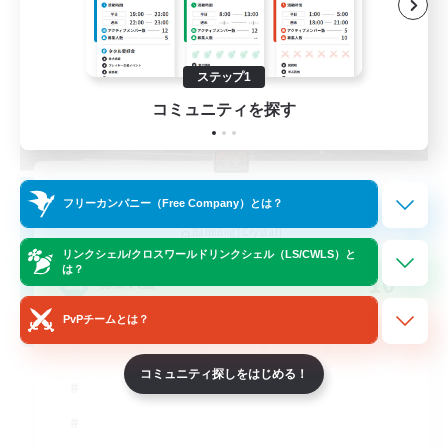
ステップ1
コミュニティを探す
The Empire's Maidens
フリーカンパニー（Free Company）とは？
追加メンバー募集
Balmung [Crystal]
リンクシェル/クロスワールドリンクシェル（LS/CWLS）と
は？
10
募集人数
PvPチームとは？
コミュニティ探しをはじめる！