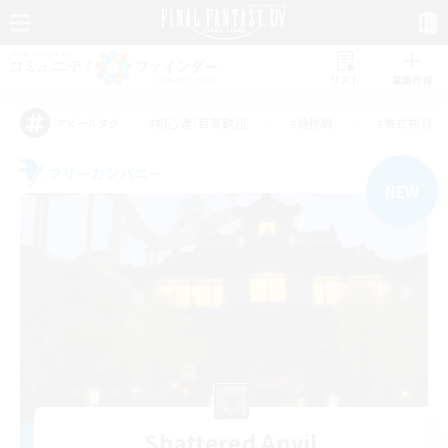
リスト
募集作成
#初心者/若葉歓迎
#絶挑戦
#零式挑戦
アピールタグ
フリーカンパニー
NEW
Shattered Anvil