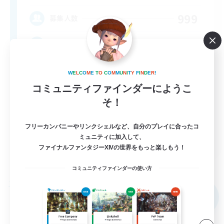
999
募集人数
★FINAL FANTASY★QUIET FC★
W
E
L
C
O
M
E
T
O
C
O
M
M
U
N
I
T
Y
F
I
N
D
E
R
!
コミュニティファインダーにようこ
そ！
フリーカンパニーやリンクシェルなど、自分のプレイに合ったコ
EN
ミュニティに加入して、
ファイナルファンタジーXIVの世界をもっと楽しもう！
詳細を見る
募集期間: 2026/09/02 まで
コミュニティファインダーの使い方
フリーカンパニー
NEW