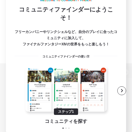
W
E
L
C
O
M
E
T
O
C
O
M
M
U
N
I
T
Y
F
I
N
D
E
R
!
コミュニティファインダーにようこ
そ！
フリーカンパニーやリンクシェルなど、自分のプレイに合ったコ
ミュニティに加入して、
ファイナルファンタジーXIVの世界をもっと楽しもう！
コミュニティファインダーの使い方
パソコン版へ
関連商品
e-STOREで購入
ステップ1
ゲームダウンロード
コミュニティを探す