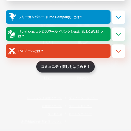
Official Information
フリーカンパニー（Free Company）とは？
/
X
News
YouTube
リンクシェル/クロスワールドリンクシェル（LS/CWLS）と
は？
PvPチームとは？
Instagram
Twitch
コミュニティ探しをはじめる！
LINE
Bluesky
レーティング制度について
プライバシーポリシー
著作権について
サポートセンター
ライセンス
ルール＆ポリシー
利用者情報の外部送信について