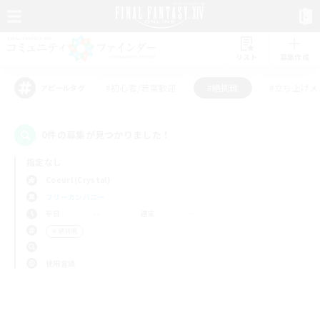
リスト
募集作成
#初心者/若葉歓迎
#絶挑戦
#立ち上げメ
アピールタグ
0件の募集が見つかりました！
指定なし
Coeurl (Crystal)
フリーカンパニー
平日
週末
＃絶挑戦
使用言語