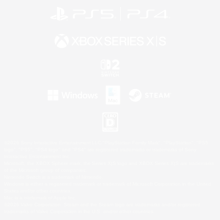
©2026 Sony Interactive Entertainment LLC."PlayStation Family Mark", "PlayStation", "PS5
logo", "PS5", "PS4 logo" and "PS4" are registered trademarks or trademarks of Sony
Interactive Entertainment Inc.
Microsoft, the XBOX Sphere mark, the Series X|S logo and XBOX Series X|S are trademarks
of the Microsoft group of companies.
Nintendo Switch is a trademark of Nintendo.
Windows is either a registered trademark or trademark of Microsoft Corporation in the United
States and/or other countries.
Mac is a trademark of Apple Inc.
©2026 Valve Corporation. Steam and the Steam logo are trademarks and/or registered
trademarks of Valve Corporation in the U.S. and/or other countries.