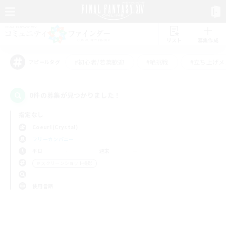
リスト
募集作成
#初心者/若葉歓迎
#絶挑戦
#立ち上げメ
アピールタグ
0件の募集が見つかりました！
指定なし
Coeurl (Crystal)
フリーカンパニー
平日
週末
＃スクリーンショット撮影
使用言語