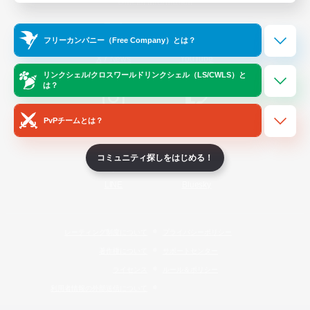
Official Information
フリーカンパニー（Free Company）とは？
/
X
News
YouTube
リンクシェル/クロスワールドリンクシェル（LS/CWLS）と
は？
PvPチームとは？
Instagram
Twitch
コミュニティ探しをはじめる！
LINE
Bluesky
レーティング制度について
プライバシーポリシー
著作権について
サポートセンター
ライセンス
ルール＆ポリシー
利用者情報の外部送信について