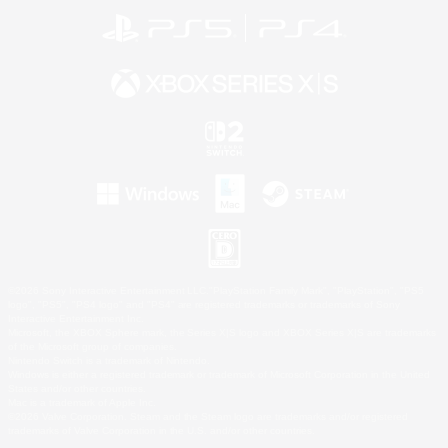
©2026 Sony Interactive Entertainment LLC."PlayStation Family Mark", "PlayStation", "PS5
logo", "PS5", "PS4 logo" and "PS4" are registered trademarks or trademarks of Sony
Interactive Entertainment Inc.
Microsoft, the XBOX Sphere mark, the Series X|S logo and XBOX Series X|S are trademarks
of the Microsoft group of companies.
Nintendo Switch is a trademark of Nintendo.
Windows is either a registered trademark or trademark of Microsoft Corporation in the United
States and/or other countries.
Mac is a trademark of Apple Inc.
©2026 Valve Corporation. Steam and the Steam logo are trademarks and/or registered
trademarks of Valve Corporation in the U.S. and/or other countries.