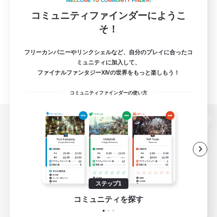
W
E
L
C
O
M
E
T
O
C
O
M
M
U
N
I
T
Y
F
I
N
D
E
R
!
コミュニティファインダーにようこ
そ！
フリーカンパニーやリンクシェルなど、自分のプレイに合ったコ
ミュニティに加入して、
ファイナルファンタジーXIVの世界をもっと楽しもう！
コミュニティファインダーの使い方
パソコン版へ
関連商品
e-STOREで購入
ステップ1
ゲームダウンロード
コミュニティを探す