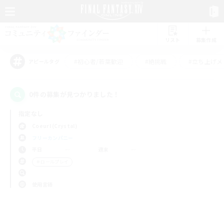
リスト
募集作成
#初心者/若葉歓迎
#絶挑戦
#立ち上げメ
アピールタグ
0件の募集が見つかりました！
指定なし
Coeurl (Crystal)
フリーカンパニー
平日
週末
＃ロールプレイ
使用言語