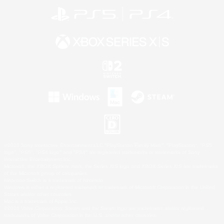
©2026 Sony Interactive Entertainment LLC."PlayStation Family Mark", "PlayStation", "PS5
logo", "PS5", "PS4 logo" and "PS4" are registered trademarks or trademarks of Sony
Interactive Entertainment Inc.
Microsoft, the XBOX Sphere mark, the Series X|S logo and XBOX Series X|S are trademarks
of the Microsoft group of companies.
Nintendo Switch is a trademark of Nintendo.
Windows is either a registered trademark or trademark of Microsoft Corporation in the United
States and/or other countries.
Mac is a trademark of Apple Inc.
©2026 Valve Corporation. Steam and the Steam logo are trademarks and/or registered
trademarks of Valve Corporation in the U.S. and/or other countries.