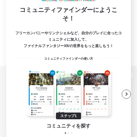
W
E
L
C
O
M
E
T
O
C
O
M
M
U
N
I
T
Y
F
I
N
D
E
R
!
コミュニティファインダーにようこ
そ！
フリーカンパニーやリンクシェルなど、自分のプレイに合ったコ
ミュニティに加入して、
ファイナルファンタジーXIVの世界をもっと楽しもう！
コミュニティファインダーの使い方
パソコン版へ
関連商品
e-STOREで購入
ステップ1
ゲームダウンロード
コミュニティを探す