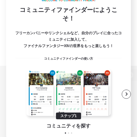
W
E
L
C
O
M
E
T
O
C
O
M
M
U
N
I
T
Y
F
I
N
D
E
R
!
コミュニティファインダーにようこ
そ！
フリーカンパニーやリンクシェルなど、自分のプレイに合ったコ
ミュニティに加入して、
ファイナルファンタジーXIVの世界をもっと楽しもう！
コミュニティファインダーの使い方
パソコン版へ
関連商品
e-STOREで購入
ステップ1
ゲームダウンロード
コミュニティを探す