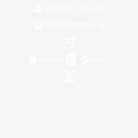
©2026 Sony Interactive Entertainment LLC."PlayStation Family Mark", "PlayStation", "PS5
logo", "PS5", "PS4 logo" and "PS4" are registered trademarks or trademarks of Sony
Interactive Entertainment Inc.
Microsoft, the XBOX Sphere mark, the Series X|S logo and XBOX Series X|S are trademarks
of the Microsoft group of companies.
Nintendo Switch is a trademark of Nintendo.
Windows is either a registered trademark or trademark of Microsoft Corporation in the United
States and/or other countries.
Mac is a trademark of Apple Inc.
©2026 Valve Corporation. Steam and the Steam logo are trademarks and/or registered
trademarks of Valve Corporation in the U.S. and/or other countries.