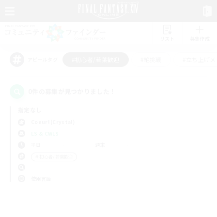
リスト
募集作成
#初心者/若葉歓迎
#絶挑戦
#立ち上げメ
アピールタグ
0件の募集が見つかりました！
指定なし
Coeurl (Crystal)
LS & CWLS
平日
週末
＃初心者/若葉歓迎
使用言語