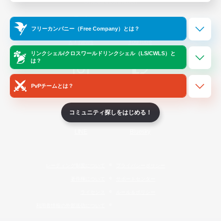
Official Information
フリーカンパニー（Free Company）とは？
/
X
News
YouTube
リンクシェル/クロスワールドリンクシェル（LS/CWLS）と
は？
PvPチームとは？
Instagram
Twitch
コミュニティ探しをはじめる！
LINE
Bluesky
レーティング制度について
プライバシーポリシー
著作権について
サポートセンター
ライセンス
ルール＆ポリシー
利用者情報の外部送信について