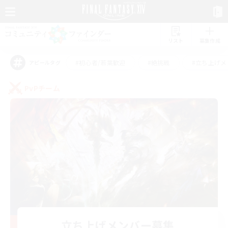
リスト
募集作成
#初心者/若葉歓迎
#絶挑戦
#立ち上げメ
アピールタグ
PvPチーム
立ち上げメンバー募集