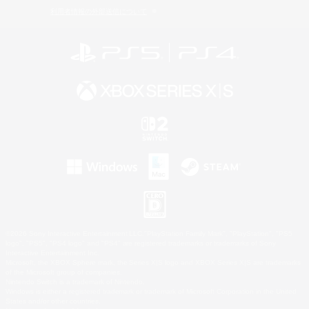
利用者情報の外部送信について
©2026 Sony Interactive Entertainment LLC."PlayStation Family Mark", "PlayStation", "PS5
logo", "PS5", "PS4 logo" and "PS4" are registered trademarks or trademarks of Sony
Interactive Entertainment Inc.
Microsoft, the XBOX Sphere mark, the Series X|S logo and XBOX Series X|S are trademarks
of the Microsoft group of companies.
Nintendo Switch is a trademark of Nintendo.
Windows is either a registered trademark or trademark of Microsoft Corporation in the United
States and/or other countries.