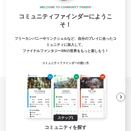
W
E
L
C
O
M
E
T
O
C
O
M
M
U
N
I
T
Y
F
I
N
D
E
R
!
コミュニティファインダーにようこ
そ！
フリーカンパニーやリンクシェルなど、自分のプレイに合ったコ
ミュニティに加入して、
ファイナルファンタジーXIVの世界をもっと楽しもう！
コミュニティファインダーの使い方
パソコン版へ
関連商品
e-STOREで購入
ステップ1
コミュニティを探す
ゲームダウンロード