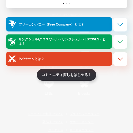
Official Information
フリーカンパニー（Free Company）とは？
/
X
News
YouTube
リンクシェル/クロスワールドリンクシェル（LS/CWLS）と
は？
PvPチームとは？
Instagram
Twitch
コミュニティ探しをはじめる！
LINE
Bluesky
レーティング制度について
プライバシーポリシー
著作権について
サポートセンター
ライセンス
ルール＆ポリシー