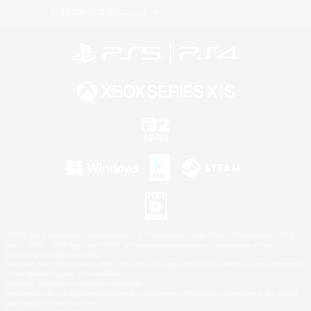
利用者情報の外部送信について
©2026 Sony Interactive Entertainment LLC."PlayStation Family Mark", "PlayStation", "PS5
logo", "PS5", "PS4 logo" and "PS4" are registered trademarks or trademarks of Sony
Interactive Entertainment Inc.
Microsoft, the XBOX Sphere mark, the Series X|S logo and XBOX Series X|S are trademarks
of the Microsoft group of companies.
Nintendo Switch is a trademark of Nintendo.
Windows is either a registered trademark or trademark of Microsoft Corporation in the United
States and/or other countries.