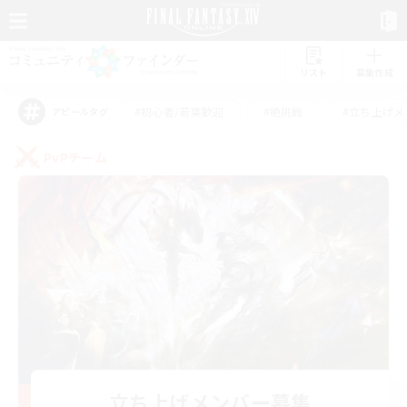
リスト
募集作成
#初心者/若葉歓迎
#絶挑戦
#立ち上げメ
アピールタグ
PvPチーム
立ち上げメンバー募集