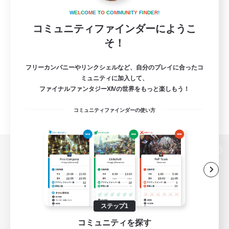
W
E
L
C
O
M
E
T
O
C
O
M
M
U
N
I
T
Y
F
I
N
D
E
R
!
コミュニティファインダーにようこ
そ！
フリーカンパニーやリンクシェルなど、自分のプレイに合ったコ
ミュニティに加入して、
ファイナルファンタジーXIVの世界をもっと楽しもう！
コミュニティファインダーの使い方
パソコン版へ
関連商品
e-STOREで購入
ステップ1
コミュニティを探す
ゲームダウンロード