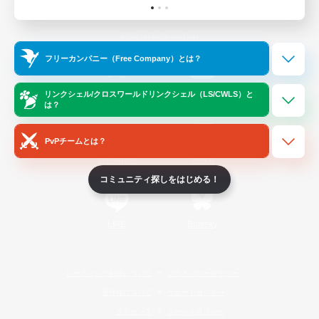
Official Information
フリーカンパニー（Free Company）とは？
/
X
News
YouTube
リンクシェル/クロスワールドリンクシェル（LS/CWLS）と
は？
PvPチームとは？
Instagram
Twitch
コミュニティ探しをはじめる！
LINE
Bluesky
レーティング制度について
プライバシーポリシー
著作権について
サポートセンター
ライセンス
ルール＆ポリシー