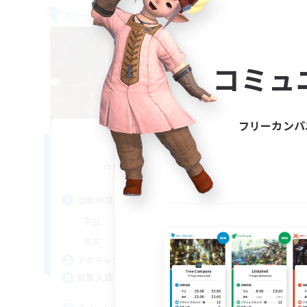
フリーカンパニー
フリー
NEW
コミュ
フリーカンパ
The Suns
追加メンバー募集
Diabolos [Crystal]
活動時間
活
17:00
22:00
平日
平
9:00
22:00
週末
週
20
アクティブメンバー数
ア
10
募集人数
募