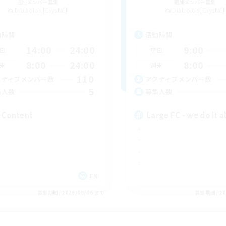
追加メンバー募集
追加メンバー募集
Diabolos [Crystal]
Diabolos [Crystal]
動時間
活動時間
14:00
24:00
9:00
日
平日
8:00
24:00
8:00
末
週末
110
クティブメンバー数
アクティブメンバー数
5
集人数
募集人数
l Content
Large FC - we do it al
EN
募集期間: 2026/09/06 まで
募集期間: 20