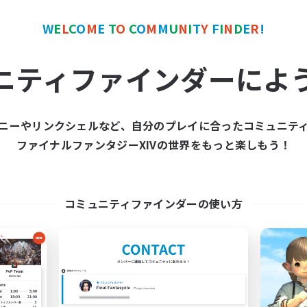
カンパニー
フリーカンパニー
NEW
W
E
L
C
O
M
E
T
O
C
O
M
M
U
N
I
T
Y
F
I
N
D
E
R
!
ニティファインダーによ
ニーやリンクシェルなど、自分のプレイに合ったコミュニテ
Ultima Harmonics
Aphyria
ファイナルファンタジーXIVの世界をもっと楽しもう！
追加メンバー募集
追加メンバー募集
Diabolos [Crystal]
Diabolos [Crystal]
動時間
活動時間
コミュニティファインダーの使い方
0:00
12:00
0:00
日
平日
1:00
24:00
0:00
末
週末
2
クティブメンバー数
アクティブメンバー数
100
集人数
募集人数