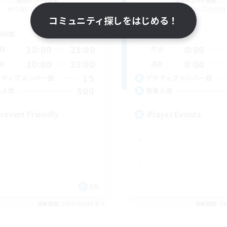
追加メンバー募集
追加メンバー募集
Diabolos [Crystal]
Diabolos [Crystal]
コミュニティ探しをはじめる！
動時間
活動時間
10:00
23:00
0:00
日
平日
10:00
23:00
0:00
末
週末
15
クティブメンバー数
アクティブメンバー数
300
集人数
募集人数
trovert Friendly
Player Events
EN
募集期間: 2026/09/03 まで
募集期間: 20