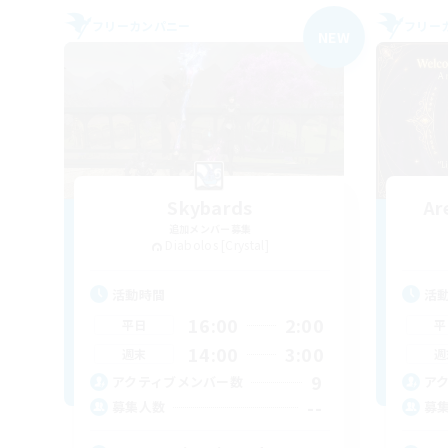
フリーカンパニー
フリー
NEW
Skybards
Ar
追加メンバー募集
Diabolos [Crystal]
活動時間
活
16:00
2:00
平日
平
14:00
3:00
週末
週
9
アクティブメンバー数
ア
--
募集人数
募