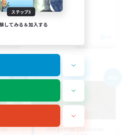
Namazu Hunters
ステップ3
験してみる＆加入する
EN
EN
26/09/04 まで
募集期間: 2026/09/04 まで
フリーカンパニー
NEW
NEW
als
Forgotten Creatures