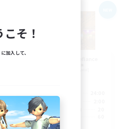
フリーカンパニー
NEW
NEW
うこそ！
ィに加入して、
Knights of Defiance
追加メンバー募集
Diabolos [Crystal]
活動時間
23:00
16:00
24:00
平日
23:00
12:00
2:00
週末
84
20
アクティブメンバー数
20
60
募集人数