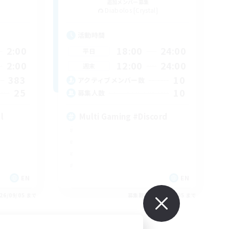
追加メンバー募集
Diabolos [Crystal]
活動時間
2:00
18:00
24:00
平日
2:00
12:00
24:00
週末
383
10
アクティブメンバー数
25
10
募集人数
l
Multi Gaming #Discord
EN
EN
26/09/05 まで
募集期間: 2026/09/05 まで