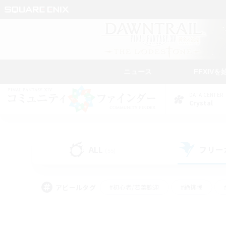
ニュース
FFXIVを
DATA CENTER
Crystal
ALL
フリー
(55)
アピールタグ
#初心者/若葉歓迎
#絶挑戦
#なんでも楽しむ
#学生中心
#モブハント
#レベリング
#クリア目指し