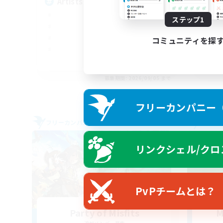
Artists & FC Discord
Fu
ステップ1
コミュニティを探
EN
募集期間: 2026/09/05 まで
フリーカンパニー（F
フリーカンパニー
フリー
リンクシェル/クロ
PvPチームとは？
Party of Misfits
M