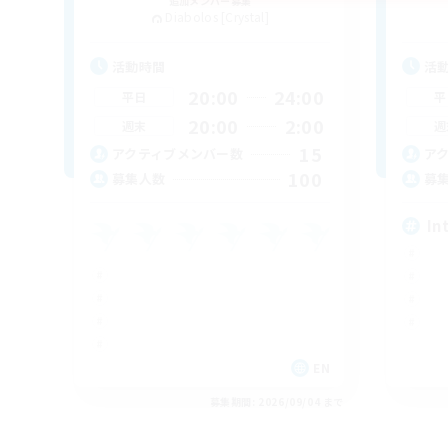
追加メンバー募集
Diabolos [Crystal]
活動時間
活
20:00
24:00
平日
平
20:00
2:00
週末
週
15
アクティブメンバー数
ア
100
募集人数
募
In
EN
募集期間: 2026/09/04 まで