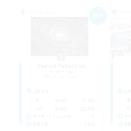
フリーカンパニー
フリー
NEW
Eternal Reflection
追加メンバー募集
Diabolos [Crystal]
活動時間
活
9:00
23:00
平日
平
9:00
23:00
週末
週
4
アクティブメンバー数
ア
100
募集人数
募