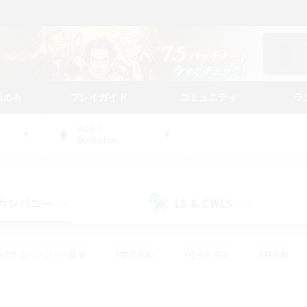
始める
プレイガイド
コミュニティ
ラ
WORLD
Diabolos
カンパニー
LS & CWLS
(34)
(20)
#立ち上げメンバー募集
#零式挑戦
#社会人中心
#極挑戦
#体験歓迎
#ロールプレイ
#ギャザラー中心
#クラフター中
て頑張る
#スクリーンショット撮影
#ミラプリ（ミラージュプリズム