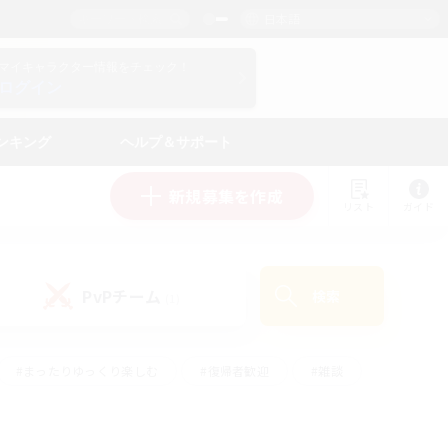
日本語
マイキャラクター情報をチェック！
ログイン
ンキング
ヘルプ＆サポート
新規募集を作成
リスト
ガイド
PvPチーム
検索
(1)
#まったりゆっくり楽しむ
#復帰者歓迎
#雑談
心
#演奏
#トレジャーハント
#ハウジング
）
#プレイヤー主催イベント