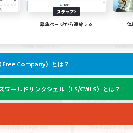
n Times!
Discord.gg/sun
ステップ2
す
募集ページから連絡する
体
EN
募集期間: 2026/09/04 まで
募集期間: 20
ree Company）とは？
カンパニー
フリーカンパニー
スワールドリンクシェル（LS/CWLS）とは？
oonlight Legends
The Radiant Roy