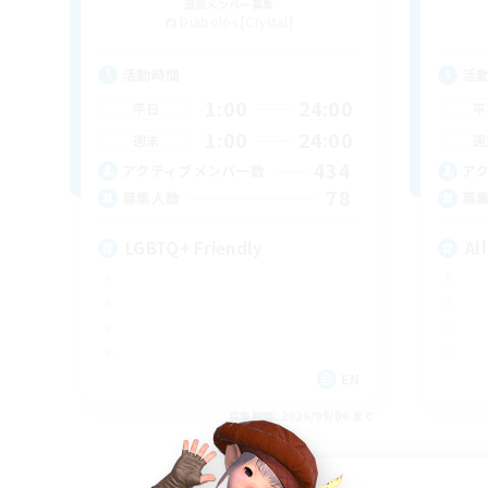
追加メンバー募集
Diabolos [Crystal]
活動時間
活
1:00
24:00
平日
平
1:00
24:00
週末
週
434
アクティブメンバー数
ア
78
募集人数
募
LGBTQ+ Friendly
Al
EN
募集期間: 2026/09/06 まで