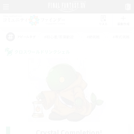
リスト
募集作成
#初心者/若葉歓迎
#絶挑戦
#零式挑戦
アピールタグ
クロスワールドリンクシェル
Crystal Completion!