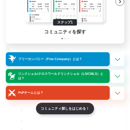
ステップ1
コミュニティを探す
TeamDeng
フリーカンパニー（Free Company）とは？
追加メンバー募集
Crystal
リンクシェル/クロスワールドリンクシェル（LS/CWLS）と
20
募集人数
は？
Cross-DC Moodeng Friends
PvPチームとは？
コミュニティ探しをはじめる！