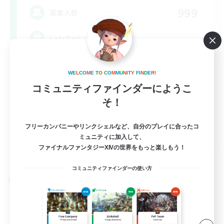
999
募集人数
LetsPartyFFXIVDiscord
W
E
L
C
O
M
E
T
O
C
O
M
M
U
N
I
T
Y
F
I
N
D
E
R
!
コミュニティファインダーにようこ
そ！
フリーカンパニーやリンクシェルなど、自分のプレイに合ったコ
EN
ミュニティに加入して、
ファイナルファンタジーXIVの世界をもっと楽しもう！
詳細を見る
募集期間: 2026/08/24 まで
コミュニティファインダーの使い方
クロスワールドリンクシェル