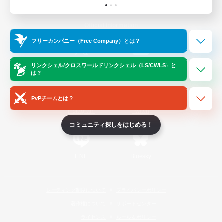
Official Information
フリーカンパニー（Free Company）とは？
/
X
News
YouTube
リンクシェル/クロスワールドリンクシェル（LS/CWLS）と
は？
PvPチームとは？
Instagram
Twitch
コミュニティ探しをはじめる！
LINE
Bluesky
レーティング制度について
プライバシーポリシー
著作権について
サポートセンター
ライセンス
ルール＆ポリシー