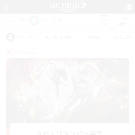
リスト
募集作成
#初心者/若葉歓迎
#絶挑戦
#立ち上げメ
アピールタグ
PvPチーム
立ち上げメンバー募集