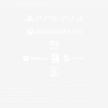
利用者情報の外部送信について
©2026 Sony Interactive Entertainment LLC."PlayStation Family Mark", "PlayStation", "PS5
logo", "PS5", "PS4 logo" and "PS4" are registered trademarks or trademarks of Sony
Interactive Entertainment Inc.
Microsoft, the XBOX Sphere mark, the Series X|S logo and XBOX Series X|S are trademarks
of the Microsoft group of companies.
Nintendo Switch is a trademark of Nintendo.
Windows is either a registered trademark or trademark of Microsoft Corporation in the United
States and/or other countries.