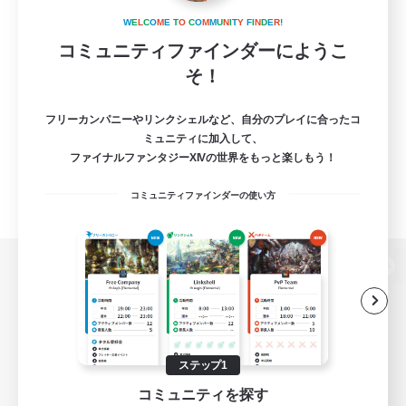
W
E
L
C
O
M
E
T
O
C
O
M
M
U
N
I
T
Y
F
I
N
D
E
R
!
コミュニティファインダーにようこ
そ！
フリーカンパニーやリンクシェルなど、自分のプレイに合ったコ
ミュニティに加入して、
ファイナルファンタジーXIVの世界をもっと楽しもう！
コミュニティファインダーの使い方
パソコン版へ
関連商品
e-STOREで購入
ステップ1
コミュニティを探す
ゲームダウンロード