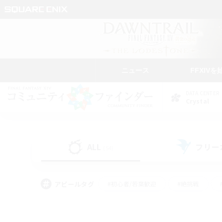
ニュース
FFXIVを
DATA CENTER
Crystal
ALL
フリー
(54)
アピールタグ
#初心者/若葉歓迎
#絶挑戦
#学生中心
#なんでも楽しむ
#モブハント
#
#演奏
#ミラプリ（ミラ