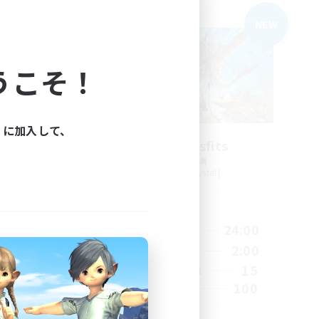
フリーカンパニー
NEW
NEW
うこそ！
ィに加入して、
nce
Party of Misfits
追加メンバー募集
Diabolos [Crystal]
活動時間
24:00
20:00
24:00
平日
2:00
20:00
2:00
週末
20
15
アクティブメンバー数
60
100
募集人数