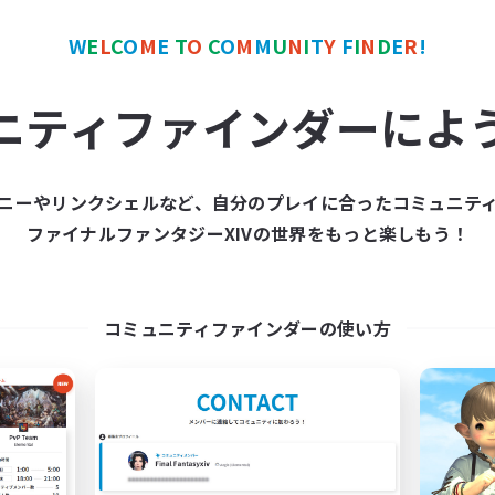
カンパニー
フリーカンパニー
NEW
W
E
L
C
O
M
E
T
O
C
O
M
M
U
N
I
T
Y
F
I
N
D
E
R
!
ニティファインダーによ
ニーやリンクシェルなど、自分のプレイに合ったコミュニテ
Aphyria
Knights of Defia
ファイナルファンタジーXIVの世界をもっと楽しもう！
追加メンバー募集
追加メンバー募集
Diabolos [Crystal]
Diabolos [Crystal]
動時間
活動時間
コミュニティファインダーの使い方
0:00
23:00
16:00
日
平日
0:00
23:00
12:00
末
週末
84
クティブメンバー数
アクティブメンバー数
20
集人数
募集人数