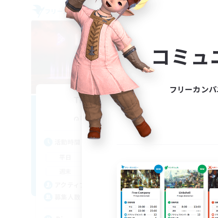
フリーカンパニー
フリー
NEW
コミュ
フリーカンパ
The Cookout
追加メンバー募集
Diabolos [Crystal]
活動時間
活
0:00
23:00
平日
平
0:00
23:00
週末
週
69
アクティブメンバー数
ア
420
募集人数
募