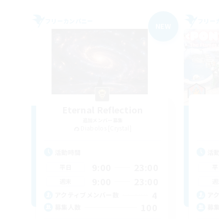
フリーカンパニー
フリー
NEW
Eternal Reflection
追加メンバー募集
Diabolos [Crystal]
活動時間
活
9:00
23:00
平日
平
9:00
23:00
週末
週
4
アクティブメンバー数
ア
100
募集人数
募