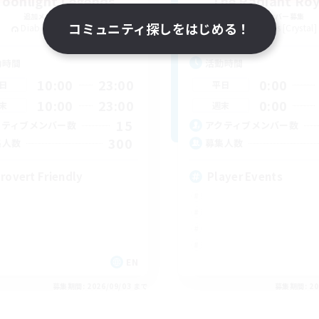
oonlight Legends
The Radiant Roy
追加メンバー募集
追加メンバー募集
コミュニティ探しをはじめる！
Diabolos [Crystal]
Diabolos [Crystal]
動時間
活動時間
10:00
23:00
0:00
日
平日
10:00
23:00
0:00
末
週末
15
クティブメンバー数
アクティブメンバー数
300
集人数
募集人数
trovert Friendly
Player Events
EN
募集期間: 2026/09/03 まで
募集期間: 20