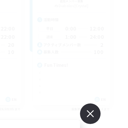
追加メンバー募集
Diabolos [Crystal]
活動時間
22:00
0:00
12:00
平日
22:00
1:00
24:00
週末
20
2
アクティブメンバー数
10
100
募集人数
Fun Times!
EN
EN
26/09/05 まで
募集期間: 2026/09/04 まで