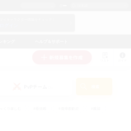
日本語
マイキャラクター情報をチェック！
ログイン
ンキング
ヘルプ＆サポート
新規募集を作成
リスト
ガイド
PvPチーム
検索
(1)
ゆっくり楽しむ
#極挑戦
#復帰者歓迎
#雑談
#ハウジング
#トレジャーハント
#レベリング
#プレイヤー主催イベント