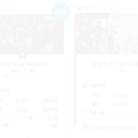
カンパニー
クロスワールドリンクシェル
NEW
Fullmetal Alliance
立ち上げメンバー
追加メンバー募集
Crystal
Diabolos [Crystal]
活動時間
動時間
13:00
平日
1:00
24:00
日
13:00
週末
1:00
24:00
末
募集人数
434
クティブメンバー数
78
集人数
Ishgard My Beloved