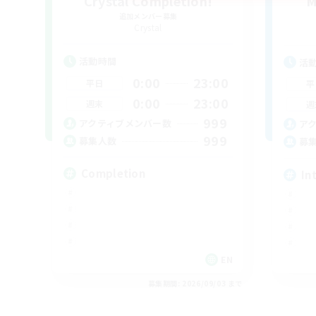
Crystal Completion!
M
追加メンバー募集
Crystal
活動時間
活
0:00
23:00
平日
平
0:00
23:00
週末
週
999
アクティブメンバー数
ア
999
募集人数
募
Completion
In
EN
募集期間: 2026/09/03 まで