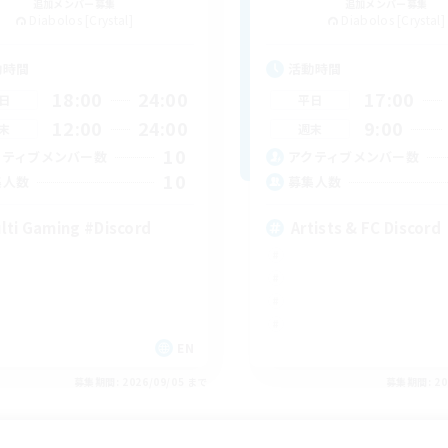
追加メンバー募集
追加メンバー募集
Diabolos [Crystal]
Diabolos [Crystal]
動時間
活動時間
18:00
24:00
17:00
日
平日
12:00
24:00
9:00
末
週末
10
クティブメンバー数
アクティブメンバー数
10
集人数
募集人数
lti Gaming #Discord
Artists & FC Discord
EN
募集期間: 2026/09/05 まで
募集期間: 20