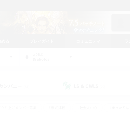
始める
プレイガイド
コミュニティ
ラ
WORLD
Diabolos
カンパニー
LS & CWLS
(33)
(20)
#立ち上げメンバー募集
#零式挑戦
#社会人中心
#まったり
体験歓迎
#クラフター中心
#ロールプレイ
#ギャザラー中心
ージュプリズム）
#スクリーンショット撮影
#クリア目指して頑張る