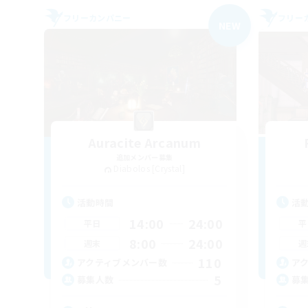
フリーカンパニー
フリー
NEW
Auracite Arcanum
追加メンバー募集
Diabolos [Crystal]
活動時間
活
14:00
24:00
平日
平
8:00
24:00
週末
週
110
アクティブメンバー数
ア
5
募集人数
募