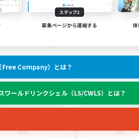
scord.gg/sun
Namazu Hunters
ステップ2
す
募集ページから連絡する
体
EN
募集期間: 2026/09/04 まで
募集期間: 20
ree Company）とは？
カンパニー
フリーカンパニー
スワールドリンクシェル（LS/CWLS）とは？