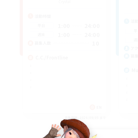
Crystal
活動時間
活
1:00
24:00
平日
平
1:00
24:00
週末
週
10
募集人数
ア
募
C.C./Frontline
Mu
EN
募集期間: 2026/09/05 まで