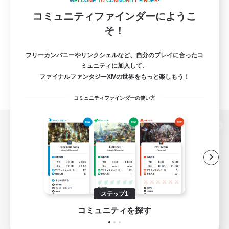
W
E
L
C
O
M
E
T
O
C
O
M
M
U
N
I
T
Y
F
I
N
D
E
R
!
コミュニティファインダーにようこ
そ！
フリーカンパニーやリンクシェルなど、自分のプレイに合ったコ
ミュニティに加入して、
ファイナルファンタジーXIVの世界をもっと楽しもう！
コミュニティファインダーの使い方
パソコン版へ
関連商品
e-STOREで購入
ステップ1
ゲームダウンロード
コミュニティを探す