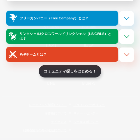
Official Information
フリーカンパニー（Free Company）とは？
/
X
News
YouTube
リンクシェル/クロスワールドリンクシェル（LS/CWLS）と
は？
PvPチームとは？
Instagram
Twitch
コミュニティ探しをはじめる！
LINE
Bluesky
レーティング制度について
プライバシーポリシー
著作権について
サポートセンター
ライセンス
ルール＆ポリシー
利用者情報の外部送信について