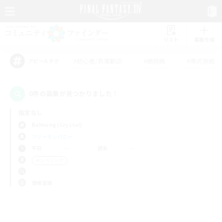
リスト
募集作成
#初心者/若葉歓迎
#絶挑戦
#零式挑戦
アピールタグ
0件の募集が見つかりました！
指定なし
Balmung (Crystal)
フリーカンパニー
平日
週末
＃レベリング
使用言語