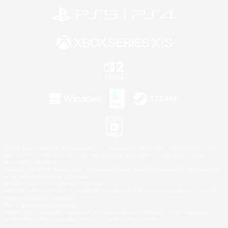
©2026 Sony Interactive Entertainment LLC."PlayStation Family Mark", "PlayStation", "PS5
logo", "PS5", "PS4 logo" and "PS4" are registered trademarks or trademarks of Sony
Interactive Entertainment Inc.
Microsoft, the XBOX Sphere mark, the Series X|S logo and XBOX Series X|S are trademarks
of the Microsoft group of companies.
Nintendo Switch is a trademark of Nintendo.
Windows is either a registered trademark or trademark of Microsoft Corporation in the United
States and/or other countries.
Mac is a trademark of Apple Inc.
©2026 Valve Corporation. Steam and the Steam logo are trademarks and/or registered
trademarks of Valve Corporation in the U.S. and/or other countries.