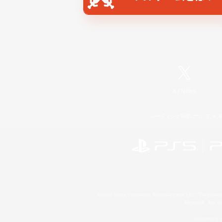
X
/
News
レーティング制度について
©2026 Sony Interactive Entertainment LLC."PlayStation
Microsoft, the 
Windows is e