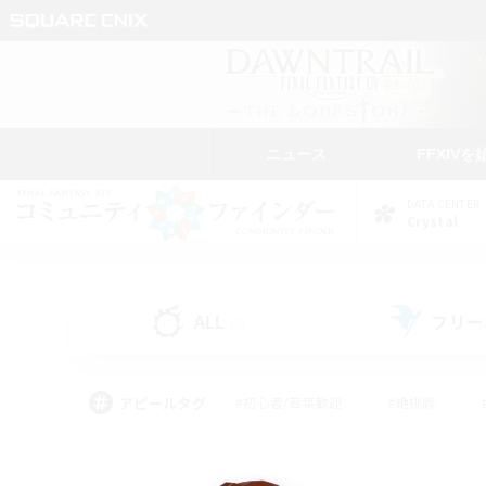
ニュース
FFXIVを
DATA CENTER
Crystal
ALL
フリー
(0)
アピールタグ
#初心者/若葉歓迎
#絶挑戦
#なんでも楽しむ
#学生中心
#モブハント
#レベリング
#クリア目指し