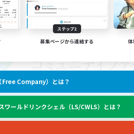
ステップ2
す
募集ページから連絡する
体
ree Company）とは？
スワールドリンクシェル（LS/CWLS）とは？
スマートフォン版へ