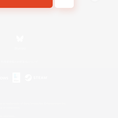
Bluesky
利用者情報の外部送信について
s or trademarks of Sony Interactive Entertainment Inc.
up of companies.
er countries.