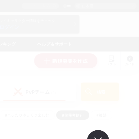
日本語
マイキャラクター情報をチェック！
ログイン
ンキング
ヘルプ＆サポート
新規募集を作成
リスト
ガイド
PvPチーム
検索
(0)
#まったりゆっくり楽しむ
#復帰者歓迎
#雑談
心
#演奏
#トレジャーハント
#ハウジング
）
#プレイヤー主催イベント