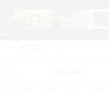
始める
プレイガイド
コミュニティ
ラ
WORLD
Balmung
カンパニー
LS & CWLS
(0)
(0)
#立ち上げメンバー募集
#零式挑戦
#社会人中心
#極挑戦
#体験歓迎
#ロールプレイ
#ギャザラー中心
#クラフター中
て頑張る
#スクリーンショット撮影
#ミラプリ（ミラージュプリズム