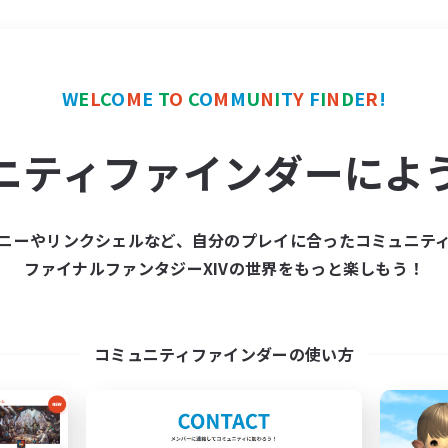
＃復帰者歓迎
使用言語
W
E
L
C
O
M
E
T
O
C
O
M
M
U
N
I
T
Y
F
I
N
D
E
R
!
ニティファインダーによ
ニーやリンクシェルなど、自分のプレイに合ったコミュニテ
ファイナルファンタジーXIVの世界をもっと楽しもう！
募集数 0件
集が見つかりませんでし
コミュニティファインダーの使い方
条件を変えて検索してみるでっす！