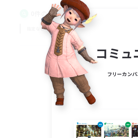
0件の募集が見つかりました！
指定なし
平日
週末
コミュ
フリーカンパ
募