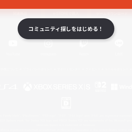
関連商品
e-STOREで購入
ゲームダウンロード
コミュニティ探しをはじめる！
Official Information
YouTube
Instagram
Twitch
LINE
著作権について
プライバシーポリシー
サポートセンター
ライセンス
ルール＆ポリシー
 Family Mark", "PlayStation", "PS5 logo", "PS5", "PS4 logo" and "PS4" are registered trademark
XBOX Sphere mark, the Series X|S logo and XBOX Series X|S are trademarks of the Microsoft gro
Nintendo Switch is a trademark of Nintendo.
ither a registered trademark or trademark of Microsoft Corporation in the United States and/or oth