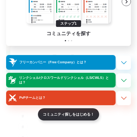
ステップ1
コミュニティを探す
TeamDeng
フリーカンパニー（Free Company）とは？
追加メンバー募集
Crystal
リンクシェル/クロスワールドリンクシェル（LS/CWLS）と
20
募集人数
は？
Cross-DC Moodeng Friends
PvPチームとは？
コミュニティ探しをはじめる！