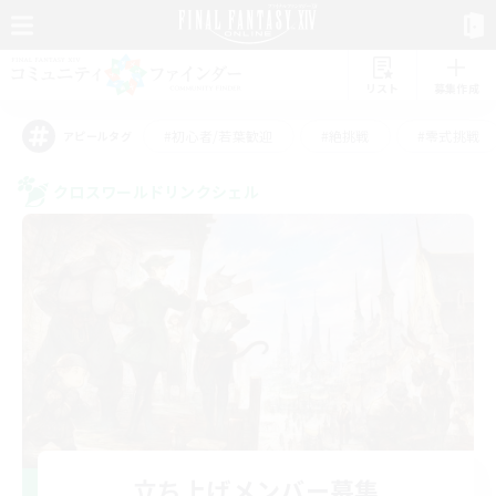
リスト
募集作成
#初心者/若葉歓迎
#絶挑戦
#零式挑戦
アピールタグ
クロスワールドリンクシェル
立ち上げメンバー募集