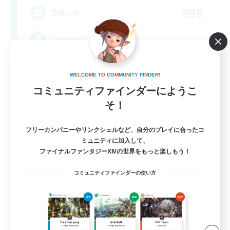
999
募集人数
LetsPartyFFXIVDiscord
W
E
L
C
O
M
E
T
O
C
O
M
M
U
N
I
T
Y
F
I
N
D
E
R
!
コミュニティファインダーにようこ
そ！
フリーカンパニーやリンクシェルなど、自分のプレイに合ったコ
EN
ミュニティに加入して、
ファイナルファンタジーXIVの世界をもっと楽しもう！
詳細を見る
募集期間: 2026/08/24 まで
コミュニティファインダーの使い方
クロスワールドリンクシェル