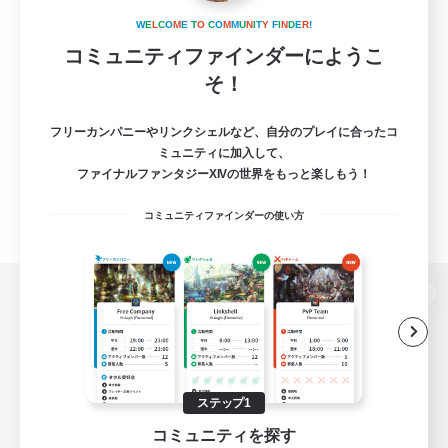
W
E
L
C
O
M
E
T
O
C
O
M
M
U
N
I
T
Y
F
I
N
D
E
R
!
コミュニティファインダーにようこ
そ！
フリーカンパニーやリンクシェルなど、自分のプレイに合ったコ
ミュニティに加入して、
ファイナルファンタジーXIVの世界をもっと楽しもう！
コミュニティファインダーの使い方
パソコン版へ
関連商品
e-STOREで購入
ステップ1
コミュニティを探す
ゲームダウンロード