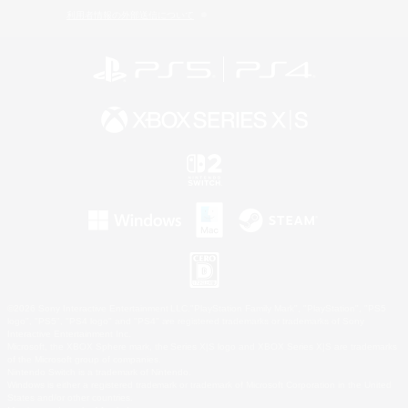
利用者情報の外部送信について
©2026 Sony Interactive Entertainment LLC."PlayStation Family Mark", "PlayStation", "PS5
logo", "PS5", "PS4 logo" and "PS4" are registered trademarks or trademarks of Sony
Interactive Entertainment Inc.
Microsoft, the XBOX Sphere mark, the Series X|S logo and XBOX Series X|S are trademarks
of the Microsoft group of companies.
Nintendo Switch is a trademark of Nintendo.
Windows is either a registered trademark or trademark of Microsoft Corporation in the United
States and/or other countries.