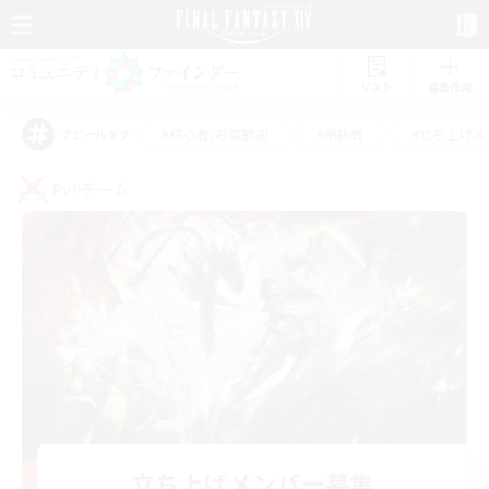
リスト
募集作成
#初心者/若葉歓迎
#絶挑戦
#立ち上げメ
アピールタグ
PvPチーム
立ち上げメンバー募集