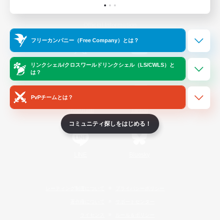
Official Information
フリーカンパニー（Free Company）とは？
/
X
News
YouTube
リンクシェル/クロスワールドリンクシェル（LS/CWLS）と
は？
PvPチームとは？
Instagram
Twitch
コミュニティ探しをはじめる！
LINE
Bluesky
レーティング制度について
プライバシーポリシー
著作権について
サポートセンター
ライセンス
ルール＆ポリシー