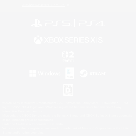
利用者情報の外部送信について
©2026 Sony Interactive Entertainment LLC."PlayStation Family Mark", "PlayStation", "PS5
logo", "PS5", "PS4 logo" and "PS4" are registered trademarks or trademarks of Sony
Interactive Entertainment Inc.
Microsoft, the XBOX Sphere mark, the Series X|S logo and XBOX Series X|S are trademarks
of the Microsoft group of companies.
Nintendo Switch is a trademark of Nintendo.
Windows is either a registered trademark or trademark of Microsoft Corporation in the United
States and/or other countries.