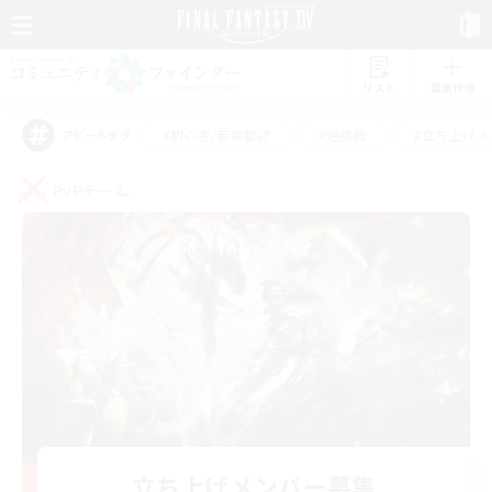
リスト
募集作成
#初心者/若葉歓迎
#絶挑戦
#立ち上げメ
アピールタグ
PvPチーム
立ち上げメンバー募集