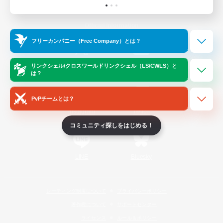
Official Information
フリーカンパニー（Free Company）とは？
/
X
News
YouTube
リンクシェル/クロスワールドリンクシェル（LS/CWLS）と
は？
PvPチームとは？
Instagram
Twitch
コミュニティ探しをはじめる！
LINE
Bluesky
レーティング制度について
プライバシーポリシー
著作権について
サポートセンター
ライセンス
ルール＆ポリシー