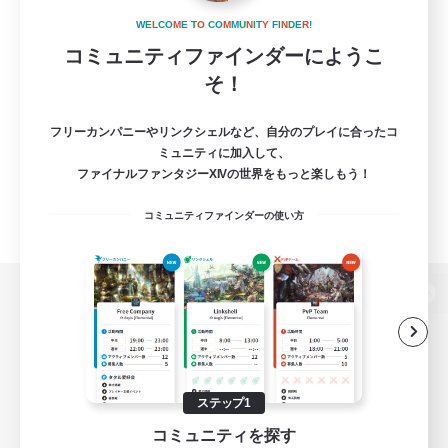
W
E
L
C
O
M
E
T
O
C
O
M
M
U
N
I
T
Y
F
I
N
D
E
R
!
コミュニティファインダーにようこ
そ！
フリーカンパニーやリンクシェルなど、自分のプレイに合ったコ
ミュニティに加入して、
ファイナルファンタジーXIVの世界をもっと楽しもう！
コミュニティファインダーの使い方
パソコン版へ
関連商品
e-STOREで購入
ステップ1
コミュニティを探す
ゲームダウンロード