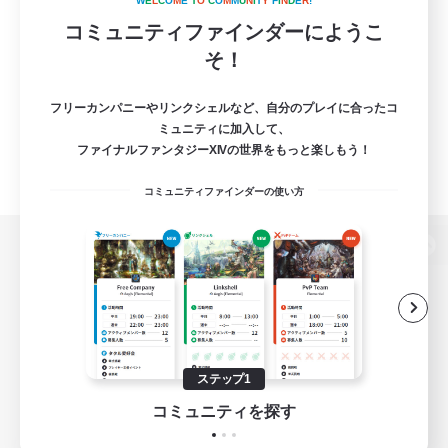
W
E
L
C
O
M
E
T
O
C
O
M
M
U
N
I
T
Y
F
I
N
D
E
R
!
コミュニティファインダーにようこ
そ！
フリーカンパニーやリンクシェルなど、自分のプレイに合ったコ
ミュニティに加入して、
ファイナルファンタジーXIVの世界をもっと楽しもう！
コミュニティファインダーの使い方
パソコン版へ
関連商品
e-STOREで購入
ステップ1
ゲームダウンロード
コミュニティを探す