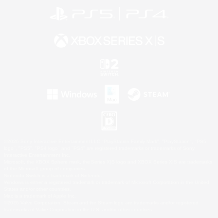
©2026 Sony Interactive Entertainment LLC."PlayStation Family Mark", "PlayStation", "PS5
logo", "PS5", "PS4 logo" and "PS4" are registered trademarks or trademarks of Sony
Interactive Entertainment Inc.
Microsoft, the XBOX Sphere mark, the Series X|S logo and XBOX Series X|S are trademarks
of the Microsoft group of companies.
Nintendo Switch is a trademark of Nintendo.
Windows is either a registered trademark or trademark of Microsoft Corporation in the United
States and/or other countries.
Mac is a trademark of Apple Inc.
©2026 Valve Corporation. Steam and the Steam logo are trademarks and/or registered
trademarks of Valve Corporation in the U.S. and/or other countries.