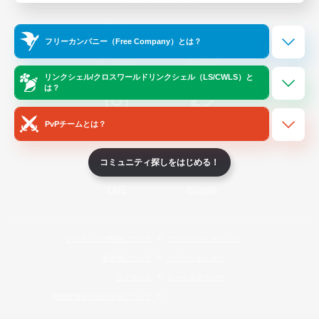
Official Information
フリーカンパニー（Free Company）とは？
/
X
News
YouTube
リンクシェル/クロスワールドリンクシェル（LS/CWLS）と
は？
PvPチームとは？
Instagram
Twitch
コミュニティ探しをはじめる！
LINE
Bluesky
レーティング制度について
プライバシーポリシー
著作権について
サポートセンター
ライセンス
ルール＆ポリシー
利用者情報の外部送信について