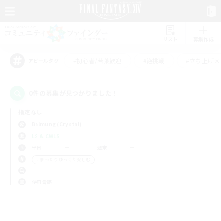
リスト
募集作成
#初心者/若葉歓迎
#絶挑戦
#立ち上げメ
アピールタグ
0件の募集が見つかりました！
指定なし
Balmung (Crystal)
LS & CWLS
平日
週末
＃まったりゆっくり楽しむ
使用言語