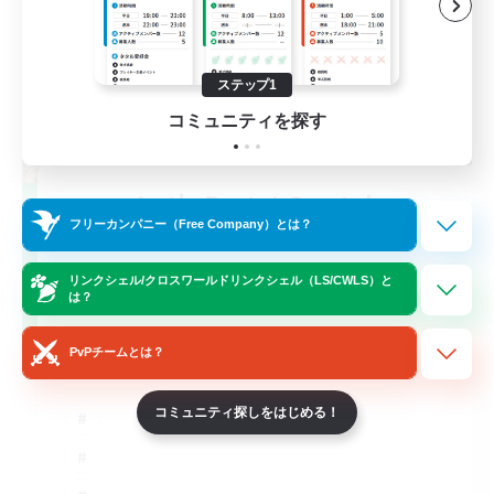
ステップ1
コミュニティを探す
Let's Party! Crystal
フリーカンパニー（Free Company）とは？
追加メンバー募集
Crystal
リンクシェル/クロスワールドリンクシェル（LS/CWLS）と
999
募集人数
は？
LetsPartyFFXIVDiscord
PvPチームとは？
コミュニティ探しをはじめる！