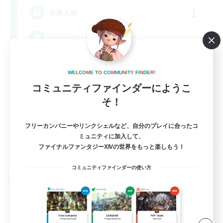
1
募集人数
Lotus Staff
W
E
L
C
O
M
E
T
O
C
O
M
M
U
N
I
T
Y
F
I
N
D
E
R
!
コミュニティファインダーにようこ
そ！
フリーカンパニーやリンクシェルなど、自分のプレイに合ったコ
EN
ミュニティに加入して、
ファイナルファンタジーXIVの世界をもっと楽しもう！
詳細を見る
募集期間: 2026/08/24 まで
コミュニティファインダーの使い方
クロスワールドリンクシェル