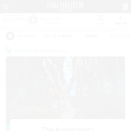
リスト
募集作成
#初心者/若葉歓迎
#絶挑戦
#立ち上げメ
アピールタグ
クロスワールドリンクシェル
The Armstrongs