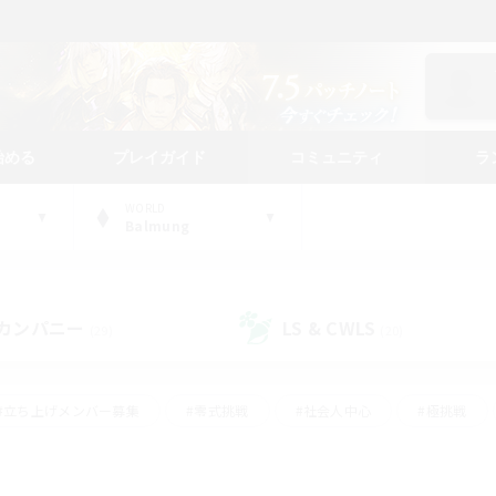
始める
プレイガイド
コミュニティ
ラ
WORLD
Balmung
カンパニー
LS & CWLS
(29)
(20)
#立ち上げメンバー募集
#零式挑戦
#社会人中心
#極挑戦
#体験歓迎
#ロールプレイ
#ギャザラー中心
#クラフター中
て頑張る
#スクリーンショット撮影
#ミラプリ（ミラージュプリズム