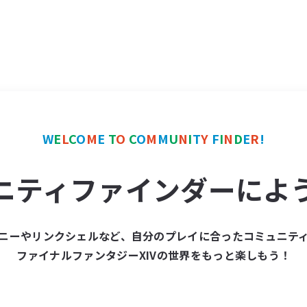
W
E
L
C
O
M
E
T
O
C
O
M
M
U
N
I
T
Y
F
I
N
D
E
R
!
ニティファインダーによ
ニーやリンクシェルなど、自分のプレイに合ったコミュニテ
ファイナルファンタジーXIVの世界をもっと楽しもう！