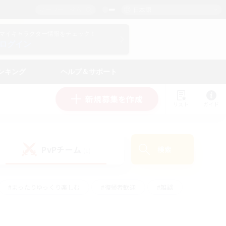
日本語
マイキャラクター情報をチェック！
ログイン
ンキング
ヘルプ＆サポート
新規募集を作成
リスト
ガイド
PvPチーム
検索
(1)
#まったりゆっくり楽しむ
#復帰者歓迎
#雑談
心
#演奏
#トレジャーハント
#ハウジング
）
#プレイヤー主催イベント