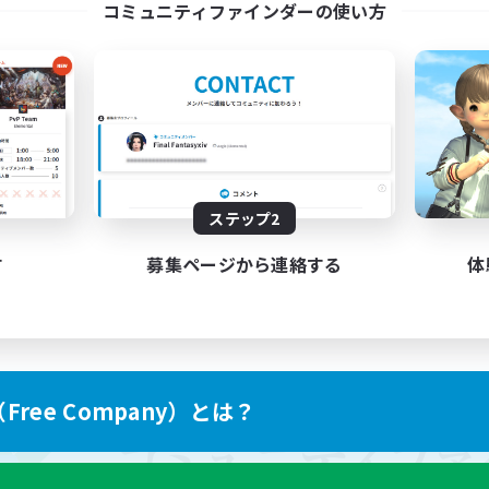
コミュニティファインダーの使い方
ステップ2
す
募集ページから連絡する
体
ree Company）とは？