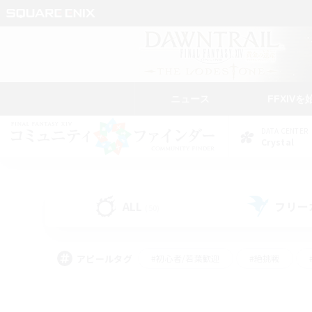
ニュース
FFXIVを
DATA CENTER
Crystal
ALL
フリー
(50)
アピールタグ
#初心者/若葉歓迎
#絶挑戦
#なんでも楽しむ
#学生中心
#モブハント
#レベリング
#クリア目指し