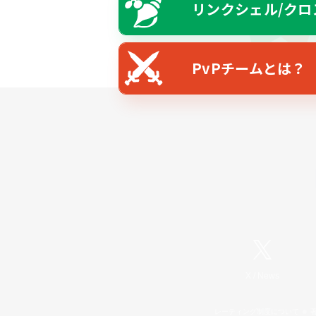
リンクシェル/クロ
PvPチームとは？
X
/
News
レーティング制度について