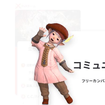
PvPチーム
立ち上げメンバー募集
Crystal
コミュ
活動時間
1:00
24:00
平日
1:00
24:00
週末
フリーカンパ
10
募集人数
C.C./Frontline