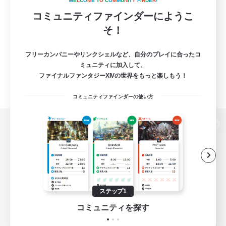
W
E
L
C
O
M
E
T
O
C
O
M
M
U
N
I
T
Y
F
I
N
D
E
R
!
コミュニティファインダーにようこ
そ！
フリーカンパニーやリンクシェルなど、自分のプレイに合ったコ
ミュニティに加入して、
ファイナルファンタジーXIVの世界をもっと楽しもう！
コミュニティファインダーの使い方
パソコン版へ
関連商品
e-STOREで購入
ステップ1
ゲームダウンロード
コミュニティを探す