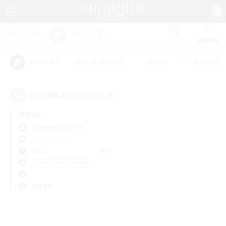
リスト
募集作成
#初心者/若葉歓迎
#絶挑戦
#零式挑戦
アピールタグ
0件の募集が見つかりました！
指定なし
Balmung (Crystal)
フリーカンパニー
平日
週末
＃立ち上げメンバー募集
使用言語