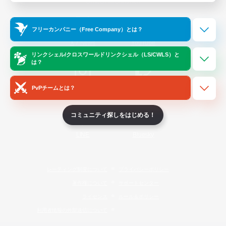
Official Information
フリーカンパニー（Free Company）とは？
/
X
News
YouTube
リンクシェル/クロスワールドリンクシェル（LS/CWLS）と
は？
PvPチームとは？
Instagram
Twitch
コミュニティ探しをはじめる！
LINE
Bluesky
レーティング制度について
プライバシーポリシー
著作権について
サポートセンター
ライセンス
ルール＆ポリシー
利用者情報の外部送信について