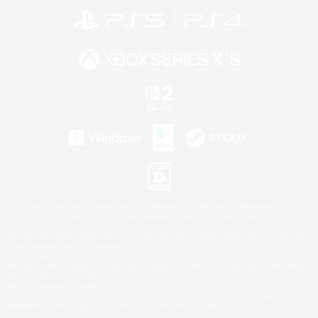
©2026 Sony Interactive Entertainment LLC."PlayStation Family Mark", "PlayStation", "PS5
logo", "PS5", "PS4 logo" and "PS4" are registered trademarks or trademarks of Sony
Interactive Entertainment Inc.
Microsoft, the XBOX Sphere mark, the Series X|S logo and XBOX Series X|S are trademarks
of the Microsoft group of companies.
Nintendo Switch is a trademark of Nintendo.
Windows is either a registered trademark or trademark of Microsoft Corporation in the United
States and/or other countries.
Mac is a trademark of Apple Inc.
©2026 Valve Corporation. Steam and the Steam logo are trademarks and/or registered
trademarks of Valve Corporation in the U.S. and/or other countries.