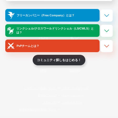
Official Information
フリーカンパニー（Free Company）とは？
/
X
News
YouTube
リンクシェル/クロスワールドリンクシェル（LS/CWLS）と
は？
PvPチームとは？
Instagram
Twitch
コミュニティ探しをはじめる！
LINE
Bluesky
レーティング制度について
プライバシーポリシー
著作権について
サポートセンター
ライセンス
ルール＆ポリシー
利用者情報の外部送信について