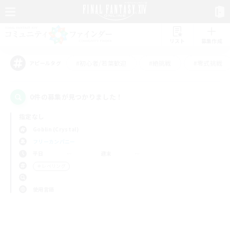
リスト
募集作成
#初心者/若葉歓迎
#絶挑戦
#零式挑戦
アピールタグ
0件の募集が見つかりました！
指定なし
Goblin (Crystal)
フリーカンパニー
平日
週末
＃レベリング
使用言語