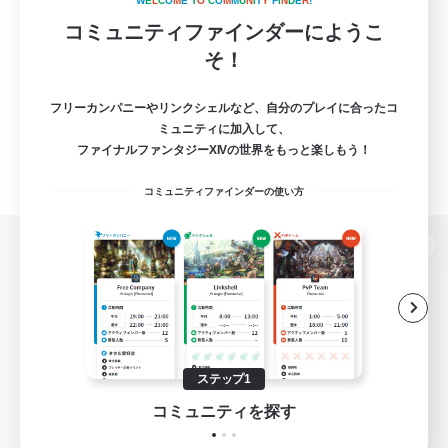
W
E
L
C
O
M
E
T
O
C
O
M
M
U
N
I
T
Y
F
I
N
D
E
R
!
コミュニティファインダーにようこ
そ！
フリーカンパニーやリンクシェルなど、自分のプレイに合ったコ
ミュニティに加入して、
ファイナルファンタジーXIVの世界をもっと楽しもう！
コミュニティファインダーの使い方
パソコン版へ
関連商品
e-STOREで購入
ステップ1
ゲームダウンロード
コミュニティを探す