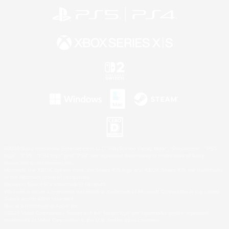
©2026 Sony Interactive Entertainment LLC."PlayStation Family Mark", "PlayStation", "PS5
logo", "PS5", "PS4 logo" and "PS4" are registered trademarks or trademarks of Sony
Interactive Entertainment Inc.
Microsoft, the XBOX Sphere mark, the Series X|S logo and XBOX Series X|S are trademarks
of the Microsoft group of companies.
Nintendo Switch is a trademark of Nintendo.
Windows is either a registered trademark or trademark of Microsoft Corporation in the United
States and/or other countries.
Mac is a trademark of Apple Inc.
©2026 Valve Corporation. Steam and the Steam logo are trademarks and/or registered
trademarks of Valve Corporation in the U.S. and/or other countries.