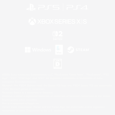
©2026 Sony Interactive Entertainment LLC."PlayStation Family Mark", "PlayStation", "PS5
logo", "PS5", "PS4 logo" and "PS4" are registered trademarks or trademarks of Sony
Interactive Entertainment Inc.
Microsoft, the XBOX Sphere mark, the Series X|S logo and XBOX Series X|S are trademarks
of the Microsoft group of companies.
Nintendo Switch is a trademark of Nintendo.
Windows is either a registered trademark or trademark of Microsoft Corporation in the United
States and/or other countries.
Mac is a trademark of Apple Inc.
©2026 Valve Corporation. Steam and the Steam logo are trademarks and/or registered
trademarks of Valve Corporation in the U.S. and/or other countries.