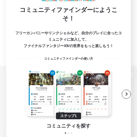
W
E
L
C
O
M
E
T
O
C
O
M
M
U
N
I
T
Y
F
I
N
D
E
R
!
コミュニティファインダーにようこ
そ！
フリーカンパニーやリンクシェルなど、自分のプレイに合ったコ
ミュニティに加入して、
ファイナルファンタジーXIVの世界をもっと楽しもう！
コミュニティファインダーの使い方
パソコン版へ
関連商品
e-STOREで購入
ステップ1
ゲームダウンロード
コミュニティを探す