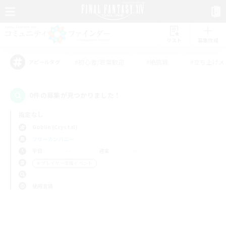
リスト
募集作成
#初心者/若葉歓迎
#絶挑戦
#立ち上げメ
アピールタグ
0件の募集が見つかりました！
指定なし
Goblin (Crystal)
フリーカンパニー
平日
週末
＃プレイヤー主催イベント
使用言語