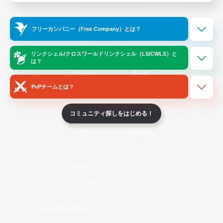
Official Information
フリーカンパニー（Free Company）とは？
/
X
News
YouTube
リンクシェル/クロスワールドリンクシェル（LS/CWLS）と
は？
PvPチームとは？
Instagram
Twitch
コミュニティ探しをはじめる！
LINE
Bluesky
レーティング制度について
プライバシーポリシー
著作権について
サポートセンター
ライセンス
ルール＆ポリシー
利用者情報の外部送信について