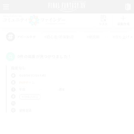
リスト
募集作成
#初心者/若葉歓迎
#絶挑戦
#立ち上げメ
アピールタグ
0件の募集が見つかりました！
指定なし
Goblin (Crystal)
PvPチーム
平日
週末
＃社会人中心
使用言語