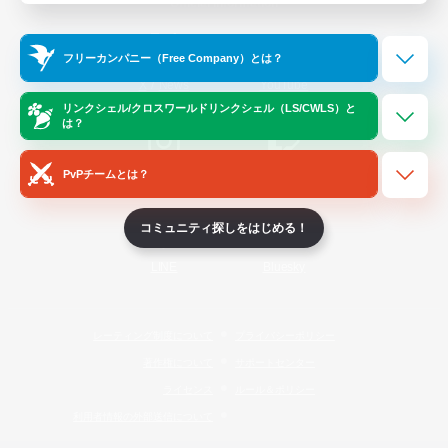
Official Information
フリーカンパニー（Free Company）とは？
/
X
News
YouTube
リンクシェル/クロスワールドリンクシェル（LS/CWLS）と
は？
PvPチームとは？
Instagram
Twitch
コミュニティ探しをはじめる！
LINE
Bluesky
レーティング制度について
プライバシーポリシー
著作権について
サポートセンター
ライセンス
ルール＆ポリシー
利用者情報の外部送信について