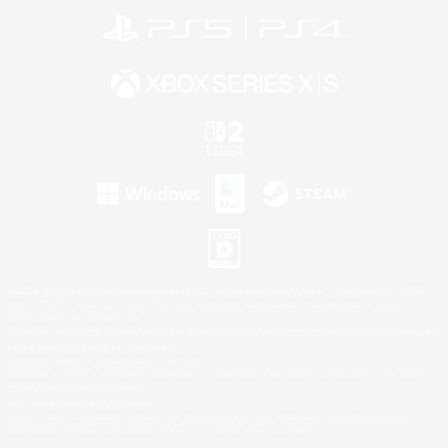
©2026 Sony Interactive Entertainment LLC."PlayStation Family Mark", "PlayStation", "PS5
logo", "PS5", "PS4 logo" and "PS4" are registered trademarks or trademarks of Sony
Interactive Entertainment Inc.
Microsoft, the XBOX Sphere mark, the Series X|S logo and XBOX Series X|S are trademarks
of the Microsoft group of companies.
Nintendo Switch is a trademark of Nintendo.
Windows is either a registered trademark or trademark of Microsoft Corporation in the United
States and/or other countries.
Mac is a trademark of Apple Inc.
©2026 Valve Corporation. Steam and the Steam logo are trademarks and/or registered
trademarks of Valve Corporation in the U.S. and/or other countries.