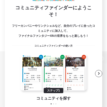
W
E
L
C
O
M
E
T
O
C
O
M
M
U
N
I
T
Y
F
I
N
D
E
R
!
コミュニティファインダーにようこ
そ！
フリーカンパニーやリンクシェルなど、自分のプレイに合ったコ
ミュニティに加入して、
ファイナルファンタジーXIVの世界をもっと楽しもう！
コミュニティファインダーの使い方
パソコン版へ
関連商品
e-STOREで購入
ステップ1
ゲームダウンロード
コミュニティを探す