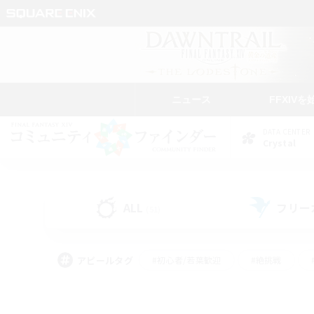
ニュース
FFXIVを
DATA CENTER
Crystal
ALL
フリー
(51)
アピールタグ
#初心者/若葉歓迎
#絶挑戦
#モブハント
#学生中心
#なんでも楽しむ
#スクリーンショット撮影
#ハウジ