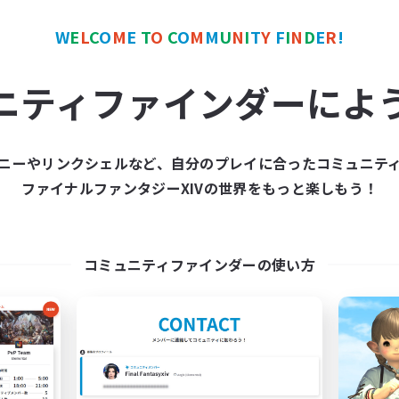
ワールドリンクシェル
クロスワールドリンクシェル
W
E
L
C
O
M
E
T
O
C
O
M
M
U
N
I
T
Y
F
I
N
D
E
R
!
ニティファインダーによ
ニーやリンクシェルなど、自分のプレイに合ったコミュニテ
et's Party! Crystal
TeamDeng
ファイナルファンタジーXIVの世界をもっと楽しもう！
追加メンバー募集
追加メンバー募集
Crystal
Crystal
動時間
活動時間
コミュニティファインダーの使い方
0:00
23:00
9:00
日
平日
0:00
23:00
9:00
末
週末
1
クティブメンバー数
アクティブメンバー数
999
集人数
募集人数
tsPartyFFXIVDiscord
Cross-DC Moodeng F