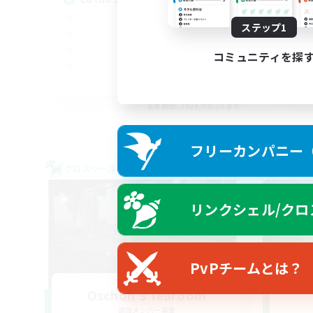
ステップ1
コミュニティを探
EN
募集期間: 2026/08/24 まで
フリーカンパニー（F
クロスワールドリンクシェル
クロス
リンクシェル/クロ
PvPチームとは？
Oschon's Tearoom
追加メンバー募集