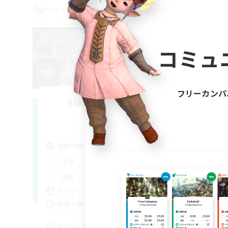
クロスワールドリンクシェル
クロス
コミュ
フリーカンパ
Black Lotus Staff
L
追加メンバー募集
Crystal
活動時間
活
17:00
19:00
平日
平
17:00
19:00
週末
週
14
アクティブメンバー数
ア
1
募集人数
募
Lotus Staff
Le