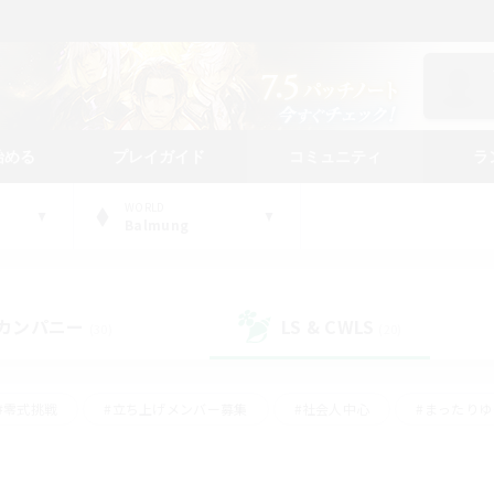
始める
プレイガイド
コミュニティ
ラ
WORLD
Balmung
カンパニー
LS & CWLS
(30)
(20)
#零式挑戦
#立ち上げメンバー募集
#社会人中心
#まったり
#体験歓迎
#クラフター中心
#ギャザラー中心
#ロー
ング
#演奏
#ミラプリ（ミラージュプリズム）
#クリア目指