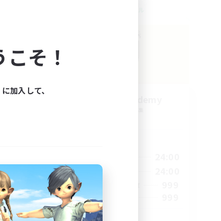
クロスワールドリンクシェル
うこそ！
ィに加入して、
Caelum Academy
追加メンバー募集
Crystal
活動時間
22:00
1:00
24:00
平日
22:00
1:00
24:00
週末
7
999
アクティブメンバー数
20
999
募集人数
riends
RP Academy