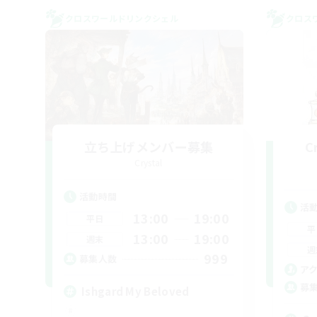
クロスワールドリンクシェル
クロス
立ち上げメンバー募集
C
Crystal
活動時間
活
13:00
19:00
平日
平
13:00
19:00
週末
週
999
募集人数
ア
募
Ishgard My Beloved