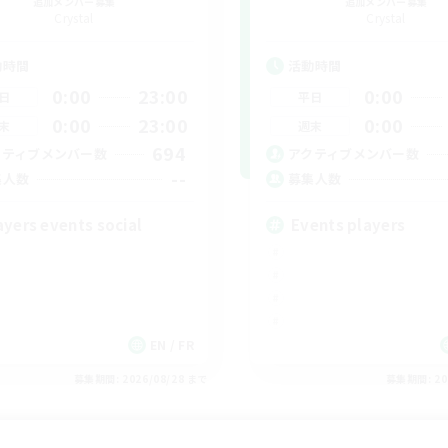
追加メンバー募集
追加メンバー募集
Crystal
Crystal
動時間
活動時間
0:00
23:00
0:00
日
平日
0:00
23:00
0:00
末
週末
694
クティブメンバー数
アクティブメンバー数
--
集人数
募集人数
ayers events social
Events players
EN / FR
募集期間: 2026/08/28 まで
募集期間: 20