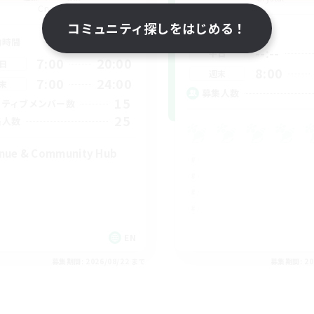
Crystal
コミュニティ探しをはじめる！
活動時間
動時間
--:--
平日
7:00
20:00
日
8:00
週末
7:00
24:00
末
募集人数
15
クティブメンバー数
25
集人数
nue & Community Hub
EN
募集期間: 2026/08/22 まで
募集期間: 20