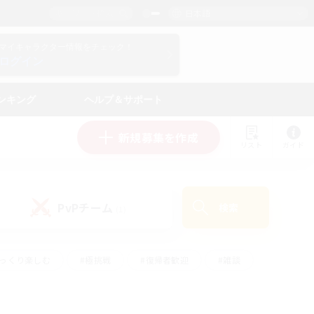
日本語
マイキャラクター情報をチェック！
ログイン
ンキング
ヘルプ＆サポート
新規募集を作成
リスト
ガイド
PvPチーム
検索
(1)
ゆっくり楽しむ
#極挑戦
#復帰者歓迎
#雑談
ルプレイ
#トレジャーハント
#レベリング
して頑張る
#プレイヤー主催イベント