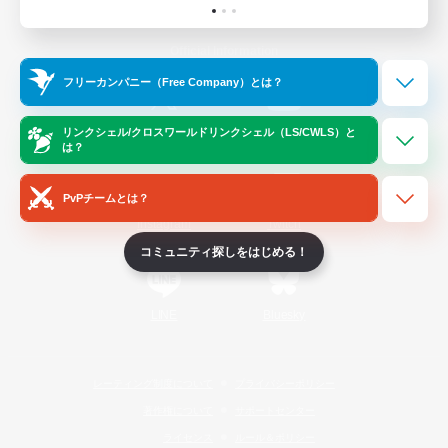
Official Information
フリーカンパニー（Free Company）とは？
/
X
News
YouTube
リンクシェル/クロスワールドリンクシェル（LS/CWLS）と
は？
PvPチームとは？
Instagram
Twitch
コミュニティ探しをはじめる！
LINE
Bluesky
レーティング制度について
プライバシーポリシー
著作権について
サポートセンター
ライセンス
ルール＆ポリシー