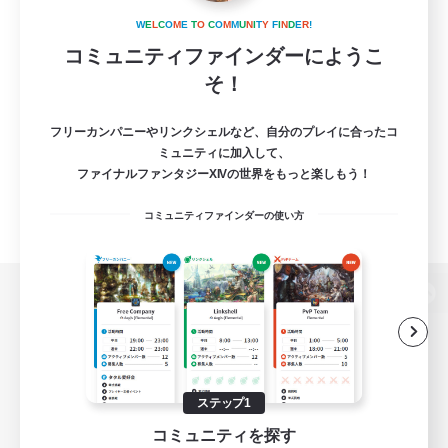
W
E
L
C
O
M
E
T
O
C
O
M
M
U
N
I
T
Y
F
I
N
D
E
R
!
コミュニティファインダーにようこ
そ！
フリーカンパニーやリンクシェルなど、自分のプレイに合ったコ
ミュニティに加入して、
ファイナルファンタジーXIVの世界をもっと楽しもう！
コミュニティファインダーの使い方
パソコン版へ
関連商品
e-STOREで購入
ステップ1
コミュニティを探す
ゲームダウンロード