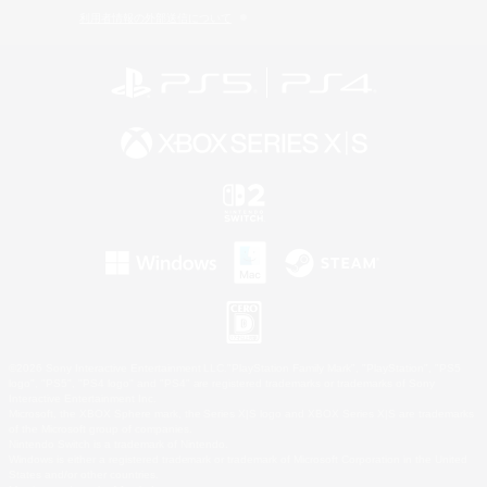
利用者情報の外部送信について
©2026 Sony Interactive Entertainment LLC."PlayStation Family Mark", "PlayStation", "PS5
logo", "PS5", "PS4 logo" and "PS4" are registered trademarks or trademarks of Sony
Interactive Entertainment Inc.
Microsoft, the XBOX Sphere mark, the Series X|S logo and XBOX Series X|S are trademarks
of the Microsoft group of companies.
Nintendo Switch is a trademark of Nintendo.
Windows is either a registered trademark or trademark of Microsoft Corporation in the United
States and/or other countries.