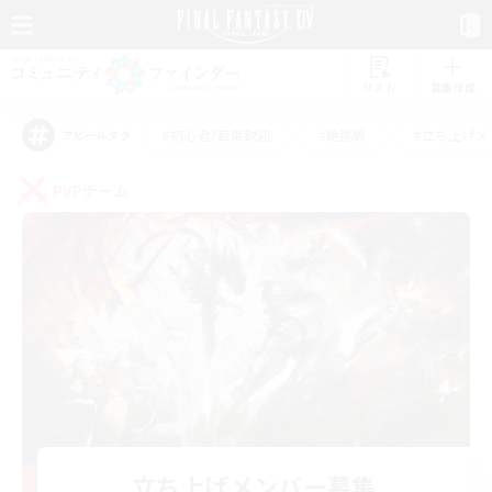
リスト
募集作成
#初心者/若葉歓迎
#絶挑戦
#立ち上げメ
アピールタグ
PvPチーム
立ち上げメンバー募集