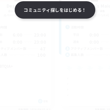
Degen Den
The Empire's Mai
コミュニティ探しをはじめる！
追加メンバー募集
追加メンバー募集
Balmung [Crystal]
Balmung [Crystal]
動時間
活動時間
6:00
23:00
0:00
日
平日
0:00
23:00
0:00
末
週末
47
クティブメンバー数
アクティブメンバー数
100
集人数
募集人数
BTQIA+
EN
募集期間: 2026/09/03 まで
募集期間: 20