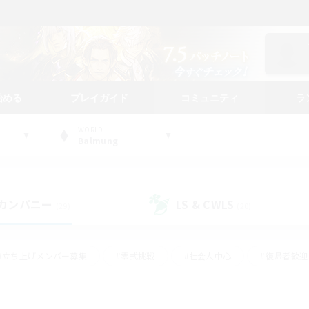
始める
プレイガイド
コミュニティ
ラ
WORLD
Balmung
カンパニー
LS & CWLS
(29)
(20)
#立ち上げメンバー募集
#零式挑戦
#社会人中心
#復帰者歓迎
ギャザラー中心
#モブハント
#ロールプレイ
#体験歓迎
レジャーハント
#クリア目指して頑張る
#ミラプリ（ミラージュプリ