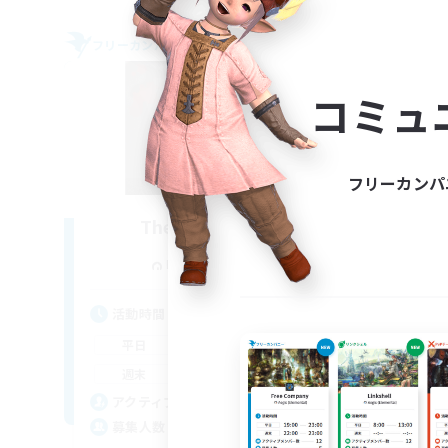
フリーカンパニー
フリー
NEW
コミュ
フリーカンパ
The Blood Pact
追加メンバー募集
Balmung [Crystal]
活動時間
活
12:00
11:00
平日
平
12:00
11:00
週末
週
8
アクティブメンバー数
ア
--
募集人数
募