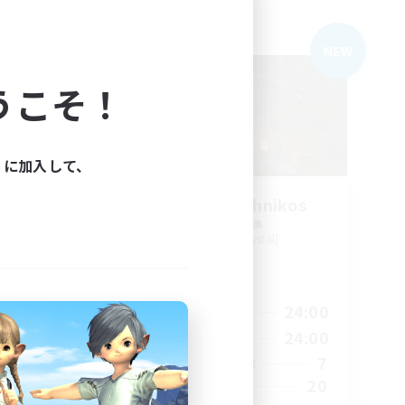
フリーカンパニー
NEW
NEW
うこそ！
ィに加入して、
s
Politeum Tekhnikos
追加メンバー募集
Balmung [Crystal]
活動時間
24:00
14:00
24:00
平日
2:00
10:00
24:00
週末
15
7
アクティブメンバー数
50
20
募集人数