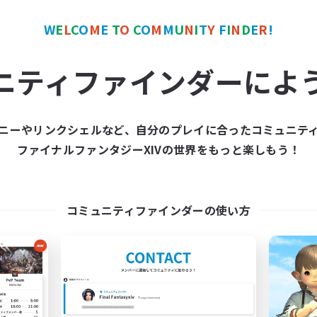
W
E
L
C
O
M
E
T
O
C
O
M
M
U
N
I
T
Y
F
I
N
D
E
R
!
カンパニー
フリーカンパニー
NEW
ニティファインダーによ
ニーやリンクシェルなど、自分のプレイに合ったコミュニテ
ファイナルファンタジーXIVの世界をもっと楽しもう！
Cosmic Sanctuary
Goopy Goober
追加メンバー募集
追加メンバー募集
Balmung [Crystal]
Balmung [Crystal]
コミュニティファインダーの使い方
動時間
活動時間
1:00
24:00
10:00
日
平日
1:00
24:00
10:00
末
週末
20
クティブメンバー数
アクティブメンバー数
10
集人数
募集人数