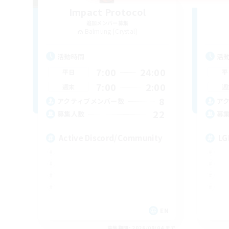
Impact Protocol
追加メンバー募集
Balmung [Crystal]
活動時間
活
7:00
24:00
平日
平
7:00
2:00
週末
週
8
アクティブメンバー数
ア
22
募集人数
募
Active Discord/Community
LG
EN
募集期間: 2026/09/04 まで