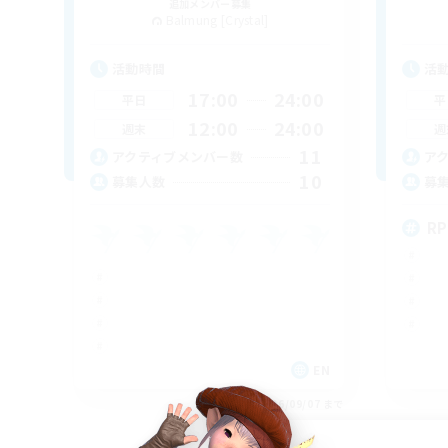
追加メンバー募集
Balmung [Crystal]
活動時間
活
17:00
24:00
平日
平
12:00
24:00
週末
週
11
アクティブメンバー数
ア
10
募集人数
募
RP
EN
募集期間: 2026/09/07 まで