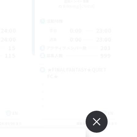
追加メンバー募集
Balmung [Crystal]
活動時間
24:00
0:00
23:00
平日
24:00
0:00
23:00
週末
15
203
アクティブメンバー数
115
999
募集人数
★FINAL FANTASY★QUIET
FC★
EN
EN
26/09/06 まで
募集期間: 2026/09/06 まで