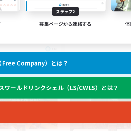
scord & VC Friendly
ステップ2
す
募集ページから連絡する
体
EN
募集期間: 2026/09/04 まで
募集期間: 20
ree Company）とは？
カンパニー
フリーカンパニー
スワールドリンクシェル（LS/CWLS）とは？
NEW