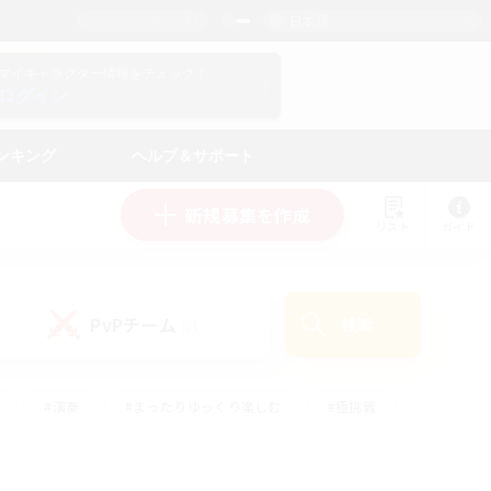
日本語
マイキャラクター情報をチェック！
ログイン
ンキング
ヘルプ＆サポート
新規募集を作成
リスト
ガイド
PvPチーム
検索
(1)
#演奏
#まったりゆっくり楽しむ
#極挑戦
#ハウジング
#レベリング
#クラフター中心
ズム）
#プレイヤー主催イベント