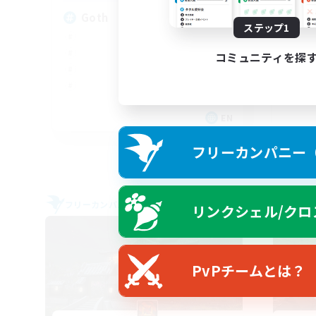
Goth
Di
ステップ1
コミュニティを探
EN
募集期間: 2026/09/05 まで
フリーカンパニー（F
フリーカンパニー
フリー
リンクシェル/クロ
NEW
PvPチームとは？