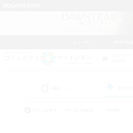
ニュース
FFXIVを
DATA CENTER
Crystal
ALL
フリー
(50)
アピールタグ
#初心者/若葉歓迎
#絶挑戦
#雑談
#なんでも楽しむ
#学生中心
#
#スクリーンショット撮影
#ト