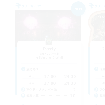
フリーカンパニー
フリー
NEW
Everly
2
追加メンバー募集
Balmung [Crystal]
活動時間
活
17:00
24:00
平日
平
17:00
24:00
週末
週
2
アクティブメンバー数
ア
10
募集人数
募