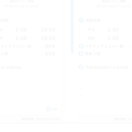
追加メンバー募集
追加メンバー募集
Balmung [Crystal]
Balmung [Crystal]
動時間
活動時間
1:00
24:00
1:00
日
平日
1:00
24:00
1:00
末
週末
999
クティブメンバー数
アクティブメンバー数
999
集人数
募集人数
 Academy
Adventurer's Guild
EN
募集期間: 2026/09/06 まで
募集期間: 20