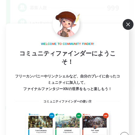
999
募集人数
LetsPartyFFXIVDiscord
W
E
L
C
O
M
E
T
O
C
O
M
M
U
N
I
T
Y
F
I
N
D
E
R
!
コミュニティファインダーにようこ
そ！
フリーカンパニーやリンクシェルなど、自分のプレイに合ったコ
EN
ミュニティに加入して、
ファイナルファンタジーXIVの世界をもっと楽しもう！
詳細を見る
募集期間: 2026/08/24 まで
コミュニティファインダーの使い方
クロスワールドリンクシェル