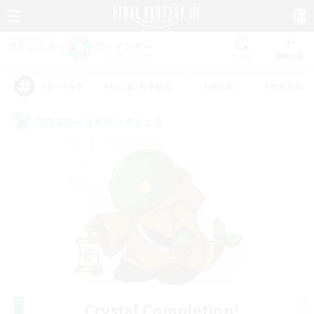
リスト
募集作成
#初心者/若葉歓迎
#絶挑戦
#零式挑戦
アピールタグ
クロスワールドリンクシェル
Crystal Completion!