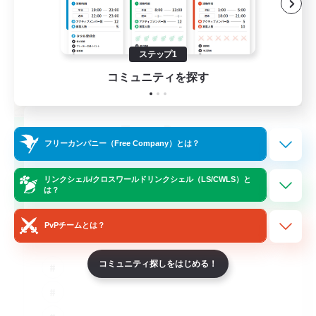
ステップ1
コミュニティを探す
TeamDeng
フリーカンパニー（Free Company）とは？
追加メンバー募集
Crystal
リンクシェル/クロスワールドリンクシェル（LS/CWLS）と
20
募集人数
は？
Cross-DC Moodeng Friends
PvPチームとは？
コミュニティ探しをはじめる！