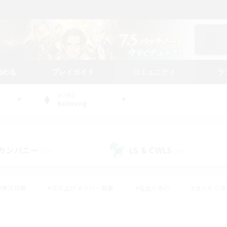
始める
プレイガイド
コミュニティ
ラ
WORLD
Balmung
カンパニー
LS & CWLS
(30)
(20)
#零式挑戦
#立ち上げメンバー募集
#社会人中心
#まったり
#体験歓迎
#クラフター中心
#ギャザラー中心
#ロー
ング
#演奏
#ミラプリ（ミラージュプリズム）
#クリア目指