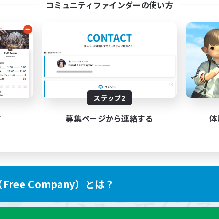
コミュニティファインダーの使い方
ステップ2
す
募集ページから連絡する
体
ree Company）とは？