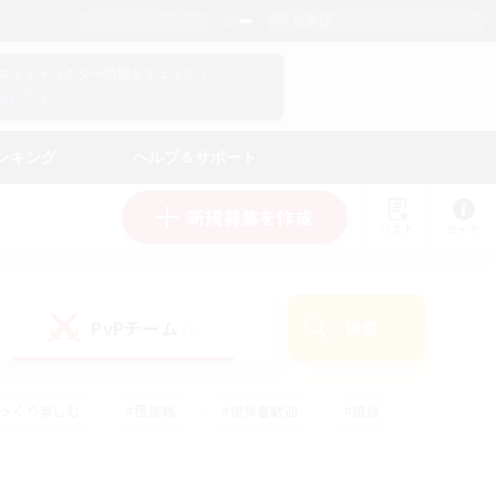
日本語
マイキャラクター情報をチェック！
ログイン
ンキング
ヘルプ＆サポート
新規募集を作成
リスト
ガイド
PvPチーム
検索
(1)
ゆっくり楽しむ
#極挑戦
#復帰者歓迎
#雑談
ルプレイ
#トレジャーハント
#レベリング
して頑張る
#プレイヤー主催イベント