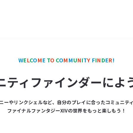
W
E
L
C
O
M
E
T
O
C
O
M
M
U
N
I
T
Y
F
I
N
D
E
R
!
ニティファインダーによ
ニーやリンクシェルなど、自分のプレイに合ったコミュニテ
ファイナルファンタジーXIVの世界をもっと楽しもう！