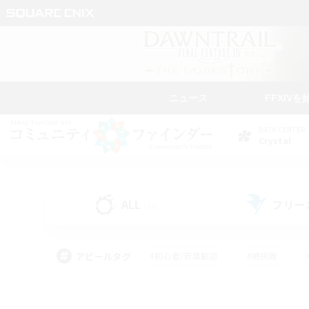
ニュース
FFXIVを
DATA CENTER
Crystal
ALL
フリー
(51)
アピールタグ
#初心者/若葉歓迎
#絶挑戦
#モブハント
#学生中心
#なんでも楽しむ
#スクリーンショット撮影
#ハウジ