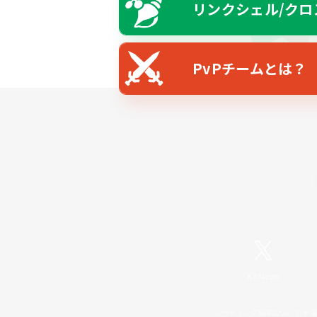
リンクシェル/クロ
PvPチームとは？
X
/
News
レーティング制度について