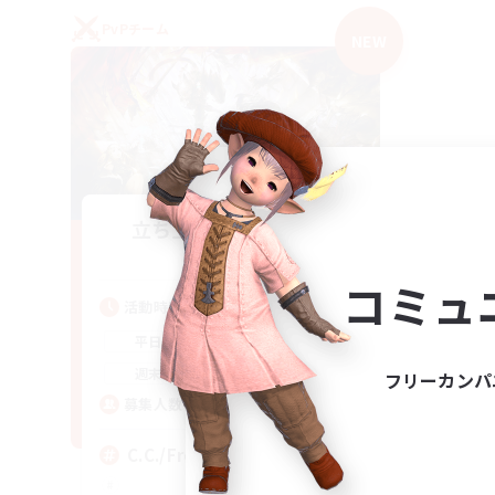
PvPチーム
NEW
立ち上げメンバー募集
Crystal
コミュ
活動時間
1:00
24:00
平日
1:00
24:00
週末
フリーカンパ
10
募集人数
C.C./Frontline