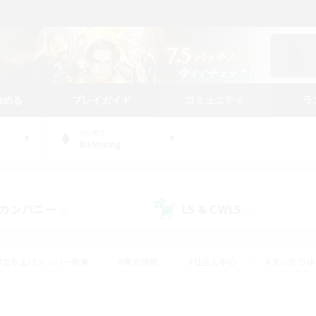
始める
プレイガイド
コミュニティ
ラ
WORLD
Balmung
カンパニー
LS & CWLS
(0)
(0)
#立ち上げメンバー募集
#零式挑戦
#社会人中心
#まったり
体験歓迎
#クラフター中心
#ロールプレイ
#ギャザラー中心
ージュプリズム）
#スクリーンショット撮影
#クリア目指して頑張る