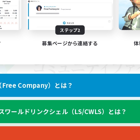
ステップ2
す
募集ページから連絡する
体
ree Company）とは？
スワールドリンクシェル（LS/CWLS）とは？
スマートフォン版へ