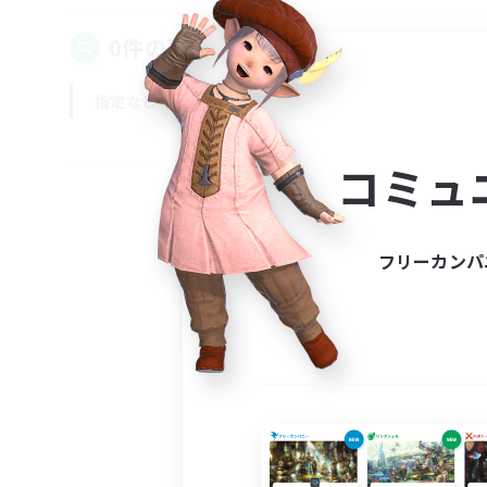
0件の募集が見つかりました！
指定なし
平日
週末
コミュ
フリーカンパ
募