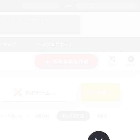
日本語
マイキャラクター情報をチェック！
ログイン
ンキング
ヘルプ＆サポート
新規募集を作成
リスト
ガイド
PvPチーム
検索
(0)
ゆっくり楽しむ
#極挑戦
#復帰者歓迎
#雑談
#ハウジング
#トレジャーハント
#レベリング
#プレイヤー主催イベント