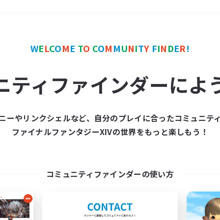
＃復帰者歓迎
使用言語
W
E
L
C
O
M
E
T
O
C
O
M
M
U
N
I
T
Y
F
I
N
D
E
R
!
ニティファインダーによ
ニーやリンクシェルなど、自分のプレイに合ったコミュニテ
ファイナルファンタジーXIVの世界をもっと楽しもう！
募集数 0件
集が見つかりませんでし
コミュニティファインダーの使い方
条件を変えて検索してみるでっす！