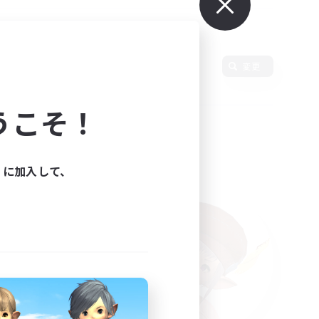
変更
うこそ！
ィに加入して、
た。