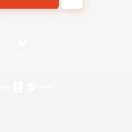
Bluesky
利用者情報の外部送信について
s or trademarks of Sony Interactive Entertainment Inc.
up of companies.
er countries.