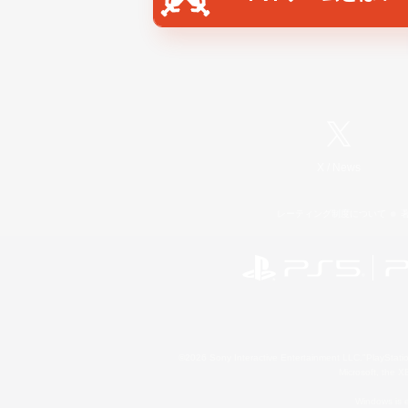
X
/
News
レーティング制度について
©2026 Sony Interactive Entertainment LLC."PlayStation
Microsoft, the 
Windows is e