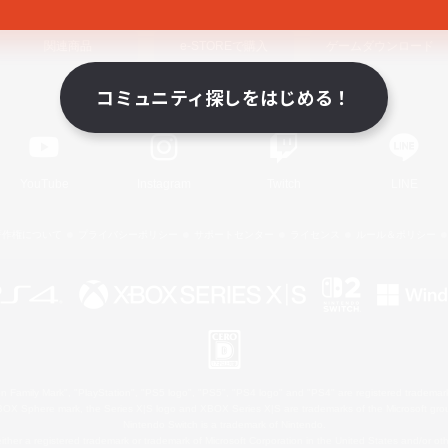
関連商品
e-STOREで購入
ゲームダウンロード
コミュニティ探しをはじめる！
Official Information
YouTube
Instagram
Twitch
LINE
著作権について
プライバシーポリシー
サポートセンター
ライセンス
ルール＆ポリシー
 Family Mark", "PlayStation", "PS5 logo", "PS5", "PS4 logo" and "PS4" are registered trademark
XBOX Sphere mark, the Series X|S logo and XBOX Series X|S are trademarks of the Microsoft gro
Nintendo Switch is a trademark of Nintendo.
ither a registered trademark or trademark of Microsoft Corporation in the United States and/or oth