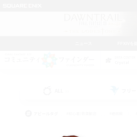
ニュース
FFXIVを
DATA CENTER
Crystal
ALL
フリー
(0)
アピールタグ
#初心者/若葉歓迎
#絶挑戦
#学生中心
#なんでも楽しむ
#モブハント
#
#演奏
#ミラプリ（ミラ