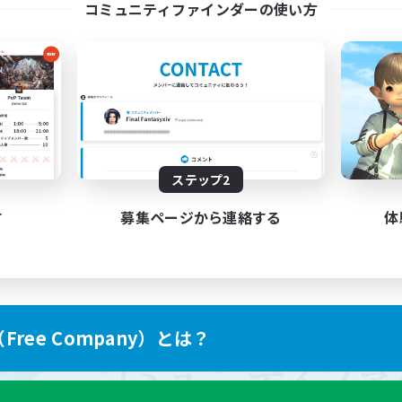
コミュニティファインダーの使い方
ステップ2
す
募集ページから連絡する
体
ree Company）とは？