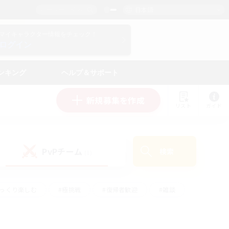
日本語
マイキャラクター情報をチェック！
ログイン
ンキング
ヘルプ＆サポート
新規募集を作成
リスト
ガイド
PvPチーム
検索
(1)
ゆっくり楽しむ
#極挑戦
#復帰者歓迎
#雑談
#ハウジング
#トレジャーハント
#レベリング
#プレイヤー主催イベント