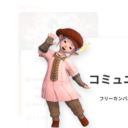
PvPチーム
立ち上げメンバー募集
Crystal
コミュ
活動時間
1:00
24:00
平日
1:00
24:00
週末
フリーカンパ
10
募集人数
C.C./Frontline