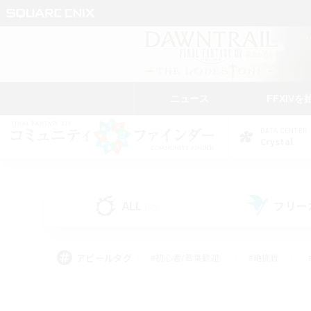
ニュース
FFXIVを
DATA CENTER
Crystal
ALL
フリー
(50)
アピールタグ
#初心者/若葉歓迎
#絶挑戦
#学生中心
#なんでも楽しむ
#モブハント
#
#演奏
#ミラプリ（ミラ