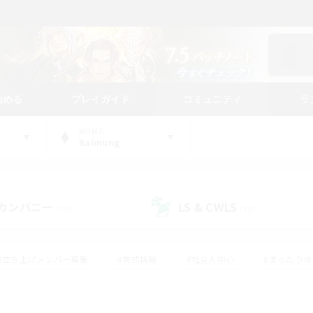
始める
プレイガイド
コミュニティ
ラ
WORLD
Balmung
カンパニー
LS & CWLS
(29)
(20)
#立ち上げメンバー募集
#零式挑戦
#社会人中心
#まったり
体験歓迎
#クラフター中心
#ロールプレイ
#ギャザラー中心
ージュプリズム）
#スクリーンショット撮影
#クリア目指して頑張る