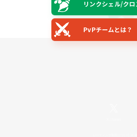
リンクシェル/クロ
PvPチームとは？
X
/
News
レーティング制度について