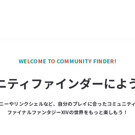
W
E
L
C
O
M
E
T
O
C
O
M
M
U
N
I
T
Y
F
I
N
D
E
R
!
ニティファインダーによ
ニーやリンクシェルなど、自分のプレイに合ったコミュニテ
ファイナルファンタジーXIVの世界をもっと楽しもう！