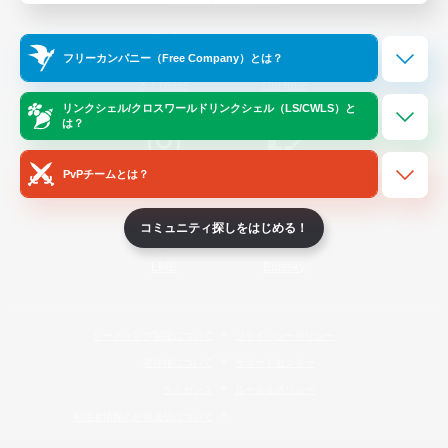
Official Information
フリーカンパニー（Free Company）とは？
/
X
News
YouTube
リンクシェル/クロスワールドリンクシェル（LS/CWLS）と
は？
PvPチームとは？
Instagram
Twitch
コミュニティ探しをはじめる！
LINE
Bluesky
レーティング制度について
プライバシーポリシー
著作権について
サポートセンター
ライセンス
ルール＆ポリシー
利用者情報の外部送信について