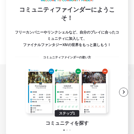
W
E
L
C
O
M
E
T
O
C
O
M
M
U
N
I
T
Y
F
I
N
D
E
R
!
コミュニティファインダーにようこ
そ！
フリーカンパニーやリンクシェルなど、自分のプレイに合ったコ
ミュニティに加入して、
ファイナルファンタジーXIVの世界をもっと楽しもう！
コミュニティファインダーの使い方
パソコン版へ
関連商品
e-STOREで購入
ステップ1
ゲームダウンロード
コミュニティを探す