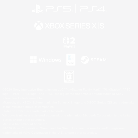
©2026 Sony Interactive Entertainment LLC."PlayStation Family Mark", "PlayStation", "PS5
logo", "PS5", "PS4 logo" and "PS4" are registered trademarks or trademarks of Sony
Interactive Entertainment Inc.
Microsoft, the XBOX Sphere mark, the Series X|S logo and XBOX Series X|S are trademarks
of the Microsoft group of companies.
Nintendo Switch is a trademark of Nintendo.
Windows is either a registered trademark or trademark of Microsoft Corporation in the United
States and/or other countries.
Mac is a trademark of Apple Inc.
©2026 Valve Corporation. Steam and the Steam logo are trademarks and/or registered
trademarks of Valve Corporation in the U.S. and/or other countries.