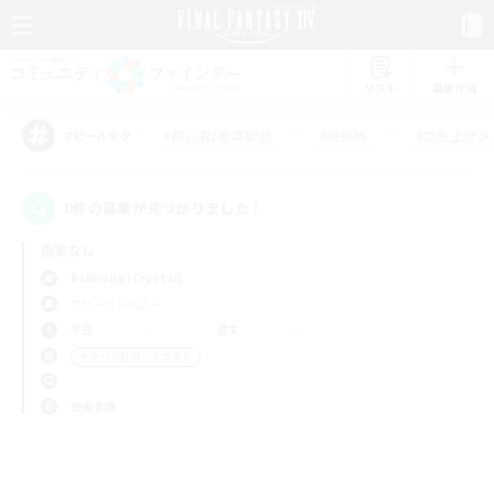
リスト
募集作成
#初心者/若葉歓迎
#絶挑戦
#立ち上げメ
アピールタグ
0件の募集が見つかりました！
指定なし
Balmung (Crystal)
フリーカンパニー
平日
週末
＃クリア目指して頑張る
使用言語