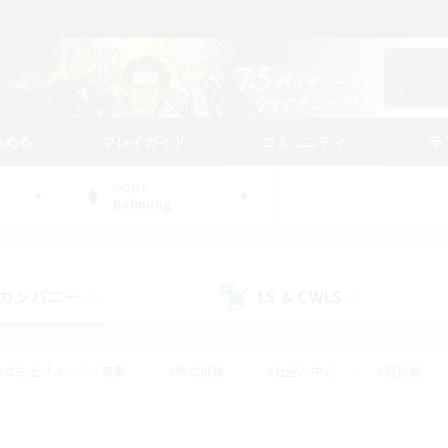
始める
プレイガイド
コミュニティ
ラ
WORLD
Balmung
カンパニー
LS & CWLS
(0)
(0)
#立ち上げメンバー募集
#零式挑戦
#社会人中心
#極挑戦
#体験歓迎
#ロールプレイ
#ギャザラー中心
#クラフター中
て頑張る
#スクリーンショット撮影
#ミラプリ（ミラージュプリズム