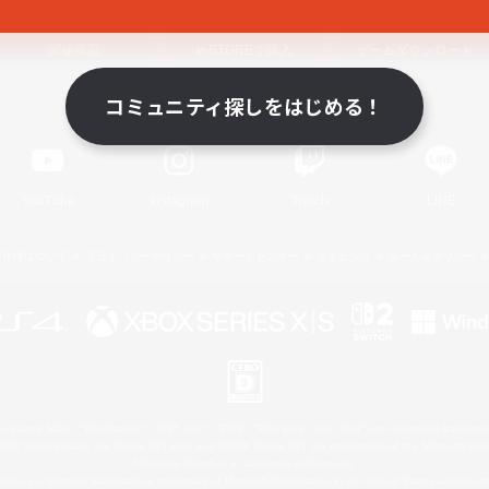
関連商品
e-STOREで購入
ゲームダウンロード
コミュニティ探しをはじめる！
Official Information
YouTube
Instagram
Twitch
LINE
著作権について
プライバシーポリシー
サポートセンター
ライセンス
ルール＆ポリシー
 Family Mark", "PlayStation", "PS5 logo", "PS5", "PS4 logo" and "PS4" are registered trademark
XBOX Sphere mark, the Series X|S logo and XBOX Series X|S are trademarks of the Microsoft gro
Nintendo Switch is a trademark of Nintendo.
ither a registered trademark or trademark of Microsoft Corporation in the United States and/or oth