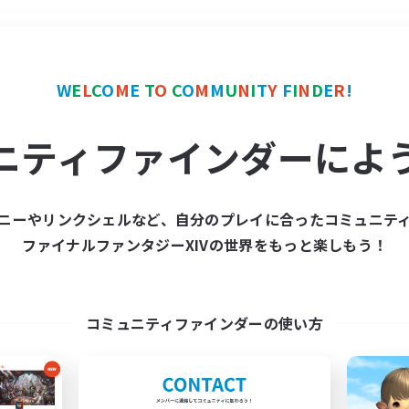
＃ギャザラー中心
使用言
W
E
L
C
O
M
E
T
O
C
O
M
M
U
N
I
T
Y
F
I
N
D
E
R
!
ニティファインダーによ
ニーやリンクシェルなど、自分のプレイに合ったコミュニテ
ファイナルファンタジーXIVの世界をもっと楽しもう！
募集数 0件
集が見つかりませんでし
コミュニティファインダーの使い方
条件を変えて検索してみるでっす！