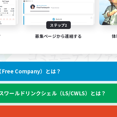
ステップ2
す
募集ページから連絡する
体
ree Company）とは？
スワールドリンクシェル（LS/CWLS）とは？
スマートフォン版へ