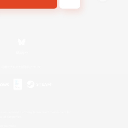
Bluesky
利用者情報の外部送信について
s or trademarks of Sony Interactive Entertainment Inc.
up of companies.
er countries.