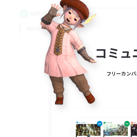
0件の募集が見つかりました！
指定なし
平日
週末
コミュ
フリーカンパ
募