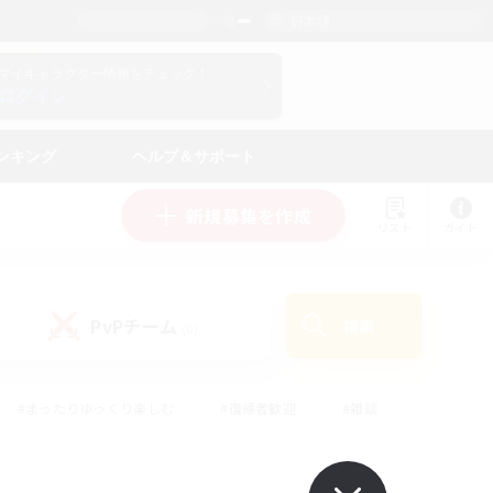
日本語
マイキャラクター情報をチェック！
ログイン
ンキング
ヘルプ＆サポート
新規募集を作成
リスト
ガイド
PvPチーム
検索
(0)
#まったりゆっくり楽しむ
#復帰者歓迎
#雑談
心
#演奏
#トレジャーハント
#ハウジング
）
#プレイヤー主催イベント