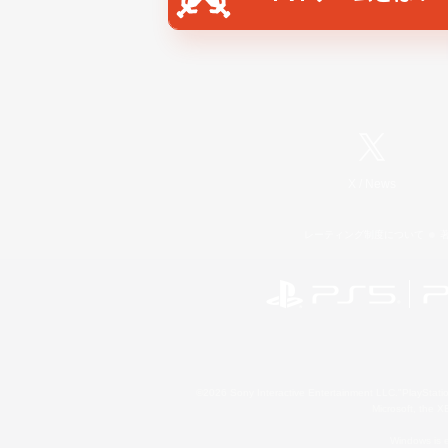
X
/
News
レーティング制度について
©2026 Sony Interactive Entertainment LLC."PlayStation
Microsoft, the 
Windows is e