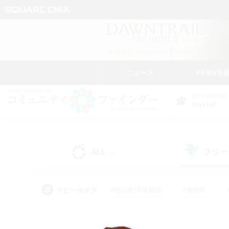
ニュース
FFXIVを
DATA CENTER
Crystal
ALL
フリー
(0)
アピールタグ
#初心者/若葉歓迎
#絶挑戦
#なんでも楽しむ
#学生中心
#モブハント
#レベリング
#クリア目指し