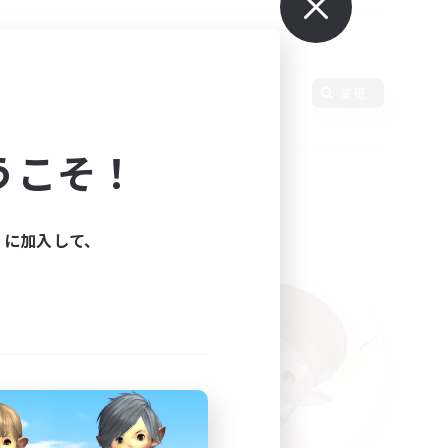
語
変更
うこそ！
ィに加入して、
た。