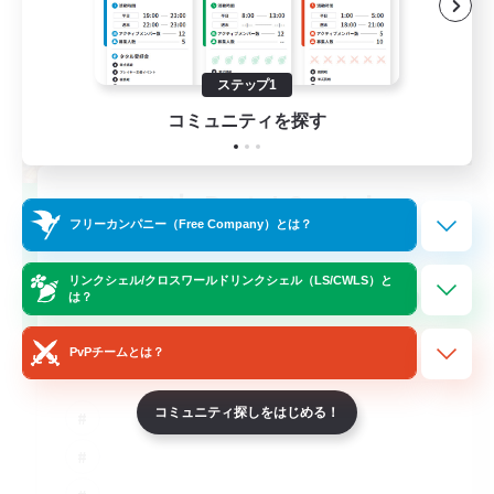
ステップ1
コミュニティを探す
Let's Party! Crystal
フリーカンパニー（Free Company）とは？
追加メンバー募集
Crystal
リンクシェル/クロスワールドリンクシェル（LS/CWLS）と
999
募集人数
は？
LetsPartyFFXIVDiscord
PvPチームとは？
コミュニティ探しをはじめる！