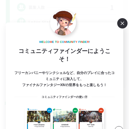
1
募集人数
Lotus Staff
W
E
L
C
O
M
E
T
O
C
O
M
M
U
N
I
T
Y
F
I
N
D
E
R
!
コミュニティファインダーにようこ
そ！
フリーカンパニーやリンクシェルなど、自分のプレイに合ったコ
EN
ミュニティに加入して、
ファイナルファンタジーXIVの世界をもっと楽しもう！
詳細を見る
募集期間: 2026/08/24 まで
コミュニティファインダーの使い方
クロスワールドリンクシェル