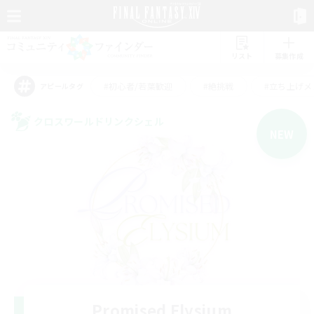
リスト
募集作成
#初心者/若葉歓迎
#絶挑戦
#立ち上げメ
アピールタグ
クロスワールドリンクシェル
NEW
Promised Elysium