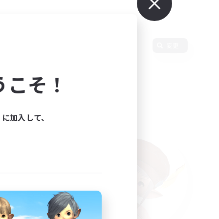
変更
うこそ！
ィに加入して、
た。