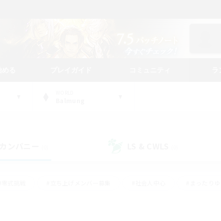
始める
プレイガイド
コミュニティ
ラ
WORLD
Balmung
カンパニー
LS & CWLS
(0)
(0)
#零式挑戦
#立ち上げメンバー募集
#社会人中心
#まったり
レイ
#クラフター中心
#体験歓迎
#ギャザラー中心
#
#スクリーンショット撮影
#ハウジング
#演奏
#クリア目指