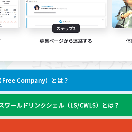
ステップ2
す
募集ページから連絡する
体
ree Company）とは？
スワールドリンクシェル（LS/CWLS）とは？
スマートフォン版へ