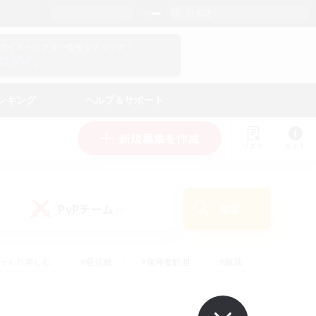
日本語
マイキャラクター情報をチェック！
ログイン
ンキング
ヘルプ＆サポート
新規募集を作成
リスト
ガイド
PvPチーム
検索
(0)
ゆっくり楽しむ
#極挑戦
#復帰者歓迎
#雑談
学生中心
#トレジャーハント
#レベリング
して頑張る
#プレイヤー主催イベント