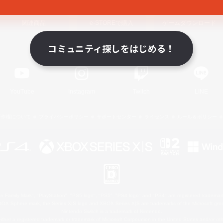
関連商品
e-STOREで購入
ゲームダウンロード
コミュニティ探しをはじめる！
Official Information
YouTube
Instagram
Twitch
LINE
著作権について
プライバシーポリシー
サポートセンター
ライセンス
ルール＆ポリシー
 Family Mark", "PlayStation", "PS5 logo", "PS5", "PS4 logo" and "PS4" are registered trademark
XBOX Sphere mark, the Series X|S logo and XBOX Series X|S are trademarks of the Microsoft gro
Nintendo Switch is a trademark of Nintendo.
ither a registered trademark or trademark of Microsoft Corporation in the United States and/or oth