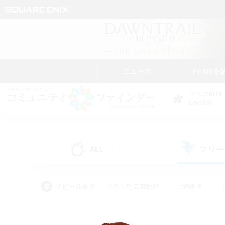
ニュース
FFXIVを
DATA CENTER
Crystal
ALL
フリー
(0)
アピールタグ
#初心者/若葉歓迎
#絶挑戦
#モブハント
#なんでも楽しむ
#ロールプ
#ミラプリ（ミラージュプリズム）