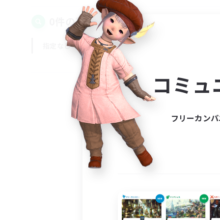
0件の募集が見つかりました！
指定なし
平日
週末
コミュ
フリーカンパ
募