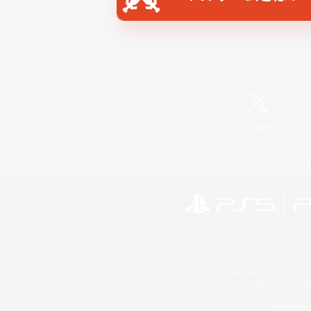
X
/
News
レーティング制度について
©2026 Sony Interactive Entertainment LLC."PlayStation
Microsoft, the 
Windows is e