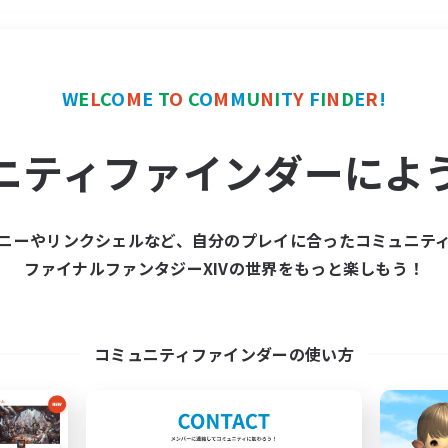
＃レベリング
使用言語
W
E
L
C
O
M
E
T
O
C
O
M
M
U
N
I
T
Y
F
I
N
D
E
R
!
ニティファインダーによ
ニーやリンクシェルなど、自分のプレイに合ったコミュニテ
ファイナルファンタジーXIVの世界をもっと楽しもう！
募集数 0件
集が見つかりませんでし
コミュニティファインダーの使い方
条件を変えて検索してみるでっす！