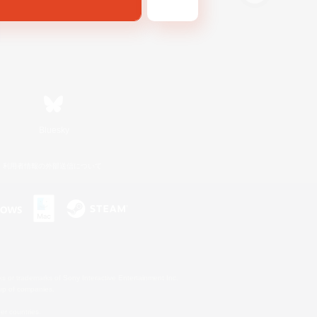
Bluesky
利用者情報の外部送信について
s or trademarks of Sony Interactive Entertainment Inc.
up of companies.
er countries.