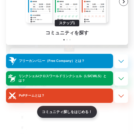
ステップ1
コミュニティを探す
Impact Protocol
フリーカンパニー（Free Company）とは？
追加メンバー募集
Balmung [Crystal]
リンクシェル/クロスワールドリンクシェル（LS/CWLS）と
は？
22
募集人数
PvPチームとは？
Active Discord/Community
コミュニティ探しをはじめる！