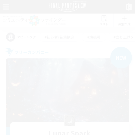
リスト
募集作成
#初心者/若葉歓迎
#絶挑戦
#立ち上げメ
アピールタグ
フリーカンパニー
NEW
Lunar Spark