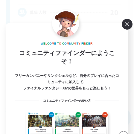
20
募集人数
W
E
L
C
O
M
E
T
O
C
O
M
M
U
N
I
T
Y
F
I
N
D
E
R
!
コミュニティファインダーにようこ
そ！
フリーカンパニーやリンクシェルなど、自分のプレイに合ったコ
EN
ミュニティに加入して、
ファイナルファンタジーXIVの世界をもっと楽しもう！
詳細を見る
募集期間: 2026/09/04 まで
コミュニティファインダーの使い方
フリーカンパニー
NEW