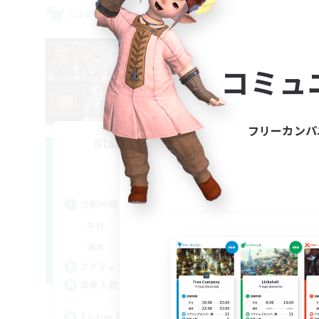
クロスワールドリンクシェル
クロス
コミュ
フリーカンパ
Black Lotus Staff
L
追加メンバー募集
Crystal
活動時間
活
17:00
19:00
平日
平
17:00
19:00
週末
週
14
アクティブメンバー数
ア
1
募集人数
募
Lotus Staff
Le