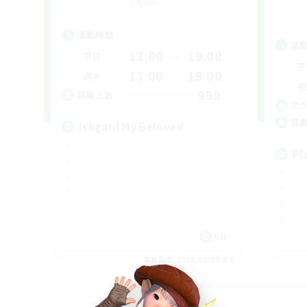
Crystal
活動時間
活
13:00
19:00
平日
平
13:00
19:00
週末
週
999
募集人数
ア
募
Ishgard My Beloved
Pl
EN
募集期間: 2026/08/29 まで