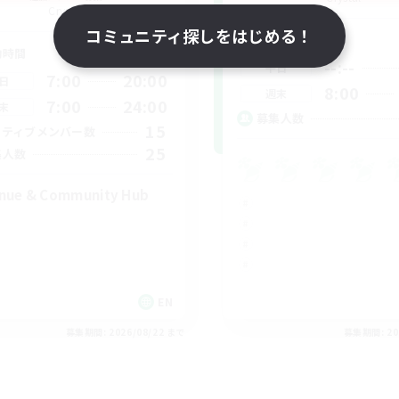
Crystal
コミュニティ探しをはじめる！
活動時間
動時間
--:--
平日
7:00
20:00
日
8:00
週末
7:00
24:00
末
募集人数
15
クティブメンバー数
25
集人数
nue & Community Hub
EN
募集期間: 2026/08/22 まで
募集期間: 20