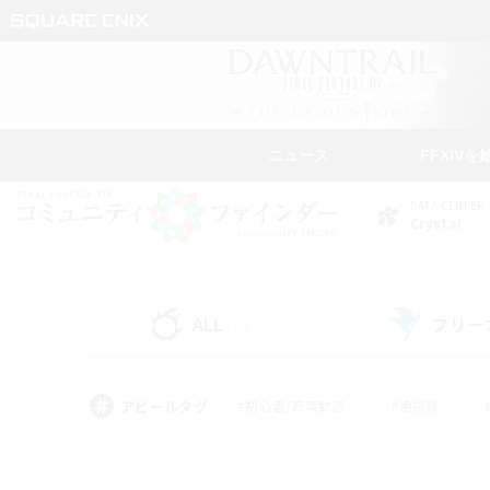
ニュース
FFXIVを
DATA CENTER
Crystal
ALL
フリー
(50)
アピールタグ
#初心者/若葉歓迎
#絶挑戦
#モブハント
#なんでも楽しむ
#ロールプ
#ミラプリ（ミラージュプリズム）