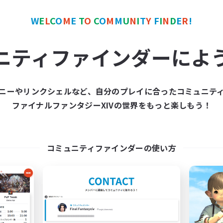
ワールドリンクシェル
クロスワールドリンクシェル
W
E
L
C
O
M
E
T
O
C
O
M
M
U
N
I
T
Y
F
I
N
D
E
R
!
ニティファインダーによ
ニーやリンクシェルなど、自分のプレイに合ったコミュニテ
et's Party! Crystal
TeamDeng
ファイナルファンタジーXIVの世界をもっと楽しもう！
追加メンバー募集
追加メンバー募集
Crystal
Crystal
動時間
活動時間
コミュニティファインダーの使い方
0:00
23:00
9:00
日
平日
0:00
23:00
9:00
末
週末
1
クティブメンバー数
アクティブメンバー数
999
集人数
募集人数
tsPartyFFXIVDiscord
Cross-DC Moodeng F