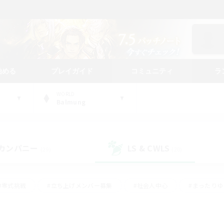
始める
プレイガイド
コミュニティ
ラ
WORLD
Balmung
カンパニー
LS & CWLS
(29)
(20)
#零式挑戦
#立ち上げメンバー募集
#社会人中心
#まったり
レイ
#クラフター中心
#体験歓迎
#ギャザラー中心
#
#スクリーンショット撮影
#ハウジング
#演奏
#クリア目指