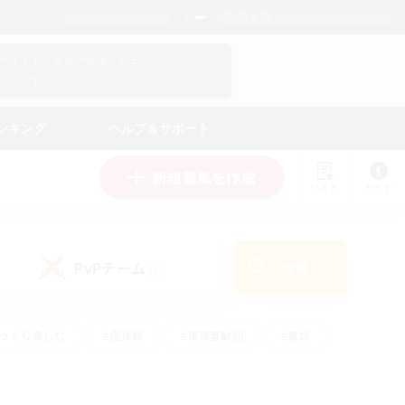
日本語
マイキャラクター情報をチェック！
ログイン
ンキング
ヘルプ＆サポート
新規募集を作成
リスト
ガイド
PvPチーム
検索
(1)
ゆっくり楽しむ
#極挑戦
#復帰者歓迎
#雑談
学生中心
#トレジャーハント
#レベリング
して頑張る
#プレイヤー主催イベント