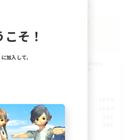
クロスワールドリンクシェル
うこそ！
ィに加入して、
Caelum Academy
追加メンバー募集
Crystal
活動時間
22:00
1:00
24:00
平日
22:00
1:00
24:00
週末
7
999
アクティブメンバー数
20
999
募集人数
riends
RP Academy