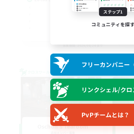
ステップ1
コミュニティを探
EN
募集期間: 2026/08/24 まで
フリーカンパニー（F
クロスワールドリンクシェル
クロス
リンクシェル/クロ
PvPチームとは？
Oschon's Tearoom
追加メンバー募集