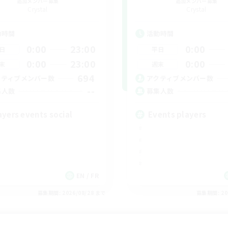
追加メンバー募集
追加メンバー募集
Crystal
Crystal
動時間
活動時間
0:00
23:00
0:00
日
平日
0:00
23:00
0:00
末
週末
694
クティブメンバー数
アクティブメンバー数
--
集人数
募集人数
ayers events social
Events players
EN / FR
募集期間: 2026/08/28 まで
募集期間: 20