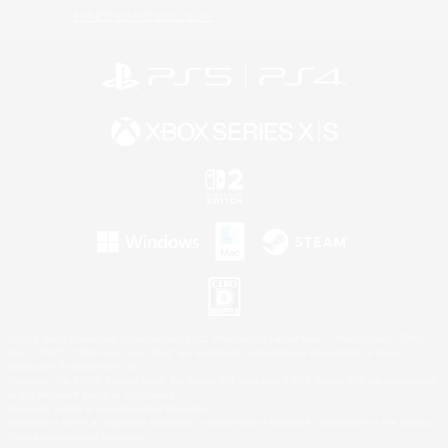
利用者情報の外部送信について
©2026 Sony Interactive Entertainment LLC."PlayStation Family Mark", "PlayStation", "PS5
logo", "PS5", "PS4 logo" and "PS4" are registered trademarks or trademarks of Sony
Interactive Entertainment Inc.
Microsoft, the XBOX Sphere mark, the Series X|S logo and XBOX Series X|S are trademarks
of the Microsoft group of companies.
Nintendo Switch is a trademark of Nintendo.
Windows is either a registered trademark or trademark of Microsoft Corporation in the United
States and/or other countries.