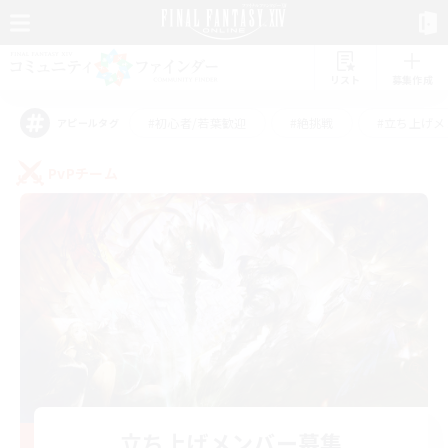
リスト
募集作成
#初心者/若葉歓迎
#絶挑戦
#立ち上げメ
アピールタグ
PvPチーム
立ち上げメンバー募集