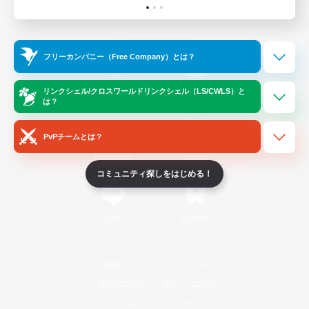
Official Information
フリーカンパニー（Free Company）とは？
/
X
News
YouTube
リンクシェル/クロスワールドリンクシェル（LS/CWLS）と
は？
PvPチームとは？
Instagram
Twitch
コミュニティ探しをはじめる！
LINE
Bluesky
レーティング制度について
プライバシーポリシー
著作権について
サポートセンター
ライセンス
ルール＆ポリシー