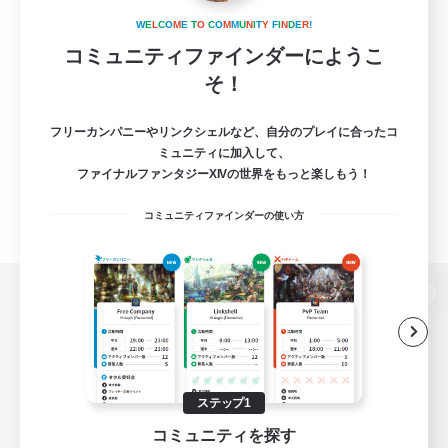
W
E
L
C
O
M
E
T
O
C
O
M
M
U
N
I
T
Y
F
I
N
D
E
R
!
コミュニティファインダーにようこ
そ！
フリーカンパニーやリンクシェルなど、自分のプレイに合ったコ
ミュニティに加入して、
ファイナルファンタジーXIVの世界をもっと楽しもう！
コミュニティファインダーの使い方
パソコン版へ
関連商品
e-STOREで購入
ステップ1
コミュニティを探す
ゲームダウンロード