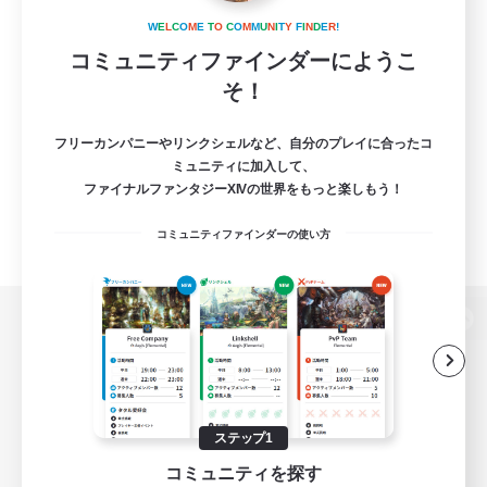
W
E
L
C
O
M
E
T
O
C
O
M
M
U
N
I
T
Y
F
I
N
D
E
R
!
コミュニティファインダーにようこ
そ！
フリーカンパニーやリンクシェルなど、自分のプレイに合ったコ
ミュニティに加入して、
ファイナルファンタジーXIVの世界をもっと楽しもう！
コミュニティファインダーの使い方
パソコン版へ
関連商品
e-STOREで購入
ステップ1
コミュニティを探す
ゲームダウンロード