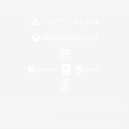
利用者情報の外部送信について
©2026 Sony Interactive Entertainment LLC."PlayStation Family Mark", "PlayStation", "PS5
logo", "PS5", "PS4 logo" and "PS4" are registered trademarks or trademarks of Sony
Interactive Entertainment Inc.
Microsoft, the XBOX Sphere mark, the Series X|S logo and XBOX Series X|S are trademarks
of the Microsoft group of companies.
Nintendo Switch is a trademark of Nintendo.
Windows is either a registered trademark or trademark of Microsoft Corporation in the United
States and/or other countries.