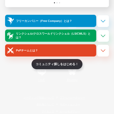
Official Information
フリーカンパニー（Free Company）とは？
/
X
News
YouTube
リンクシェル/クロスワールドリンクシェル（LS/CWLS）と
は？
PvPチームとは？
Instagram
Twitch
コミュニティ探しをはじめる！
LINE
Bluesky
レーティング制度について
プライバシーポリシー
著作権について
サポートセンター
ライセンス
ルール＆ポリシー