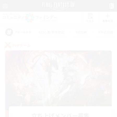
リスト
募集作成
#初心者/若葉歓迎
#絶挑戦
#零式挑戦
アピールタグ
PvPチーム
立ち上げメンバー募集