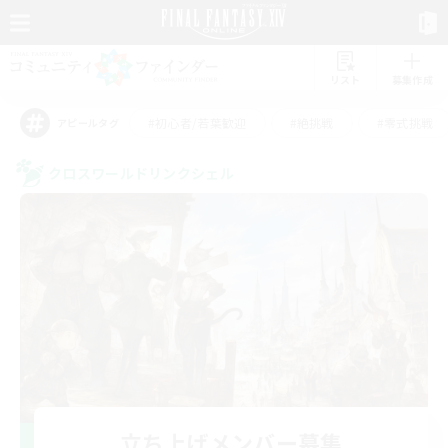
リスト
募集作成
#初心者/若葉歓迎
#絶挑戦
#零式挑戦
アピールタグ
クロスワールドリンクシェル
立ち上げメンバー募集