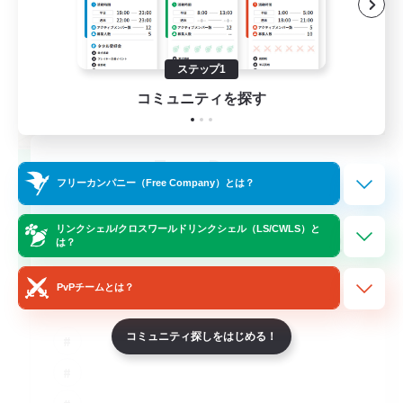
ステップ1
コミュニティを探す
TeamDeng
フリーカンパニー（Free Company）とは？
追加メンバー募集
Crystal
リンクシェル/クロスワールドリンクシェル（LS/CWLS）と
20
募集人数
は？
Cross-DC Moodeng Friends
PvPチームとは？
コミュニティ探しをはじめる！