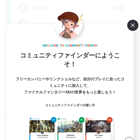
999
募集人数
LetsPartyFFXIVDiscord
W
E
L
C
O
M
E
T
O
C
O
M
M
U
N
I
T
Y
F
I
N
D
E
R
!
コミュニティファインダーにようこ
そ！
フリーカンパニーやリンクシェルなど、自分のプレイに合ったコ
EN
ミュニティに加入して、
ファイナルファンタジーXIVの世界をもっと楽しもう！
詳細を見る
募集期間: 2026/08/24 まで
コミュニティファインダーの使い方
クロスワールドリンクシェル