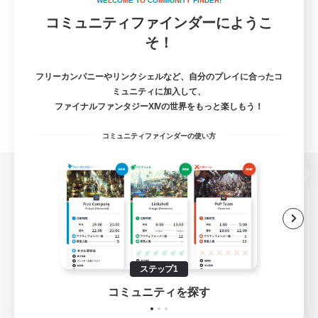
W
E
L
C
O
M
E
T
O
C
O
M
M
U
N
I
T
Y
F
I
N
D
E
R
!
コミュニティファインダーにようこ
そ！
フリーカンパニーやリンクシェルなど、自分のプレイに合ったコ
ミュニティに加入して、
ファイナルファンタジーXIVの世界をもっと楽しもう！
コミュニティファインダーの使い方
パソコン版へ
関連商品
e-STOREで購入
ステップ1
ゲームダウンロード
コミュニティを探す