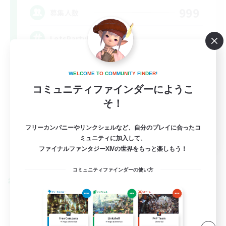
999
募集人数
LetsPartyFFXIVDiscord
W
E
L
C
O
M
E
T
O
C
O
M
M
U
N
I
T
Y
F
I
N
D
E
R
!
コミュニティファインダーにようこ
そ！
フリーカンパニーやリンクシェルなど、自分のプレイに合ったコ
EN
ミュニティに加入して、
ファイナルファンタジーXIVの世界をもっと楽しもう！
詳細を見る
募集期間: 2026/08/24 まで
コミュニティファインダーの使い方
クロスワールドリンクシェル