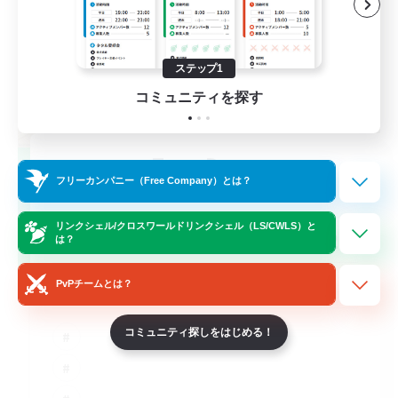
ステップ1
コミュニティを探す
TeamDeng
フリーカンパニー（Free Company）とは？
追加メンバー募集
Crystal
リンクシェル/クロスワールドリンクシェル（LS/CWLS）と
20
募集人数
は？
Cross-DC Moodeng Friends
PvPチームとは？
コミュニティ探しをはじめる！