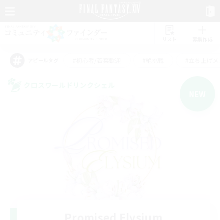
リスト
募集作成
#初心者/若葉歓迎
#絶挑戦
#立ち上げメ
アピールタグ
クロスワールドリンクシェル
NEW
Promised Elysium