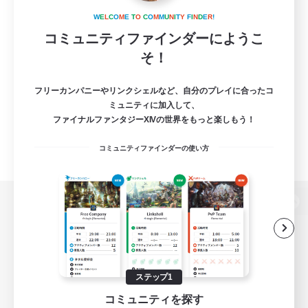
W
E
L
C
O
M
E
T
O
C
O
M
M
U
N
I
T
Y
F
I
N
D
E
R
!
コミュニティファインダーにようこ
そ！
フリーカンパニーやリンクシェルなど、自分のプレイに合ったコ
ミュニティに加入して、
ファイナルファンタジーXIVの世界をもっと楽しもう！
コミュニティファインダーの使い方
パソコン版へ
関連商品
e-STOREで購入
ステップ1
コミュニティを探す
ゲームダウンロード