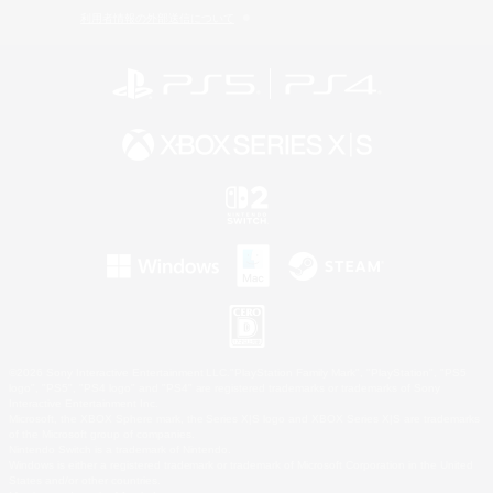
利用者情報の外部送信について
©2026 Sony Interactive Entertainment LLC."PlayStation Family Mark", "PlayStation", "PS5
logo", "PS5", "PS4 logo" and "PS4" are registered trademarks or trademarks of Sony
Interactive Entertainment Inc.
Microsoft, the XBOX Sphere mark, the Series X|S logo and XBOX Series X|S are trademarks
of the Microsoft group of companies.
Nintendo Switch is a trademark of Nintendo.
Windows is either a registered trademark or trademark of Microsoft Corporation in the United
States and/or other countries.