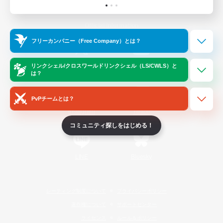
Official Information
フリーカンパニー（Free Company）とは？
/
X
News
YouTube
リンクシェル/クロスワールドリンクシェル（LS/CWLS）と
は？
PvPチームとは？
Instagram
Twitch
コミュニティ探しをはじめる！
LINE
Bluesky
レーティング制度について
プライバシーポリシー
著作権について
サポートセンター
ライセンス
ルール＆ポリシー