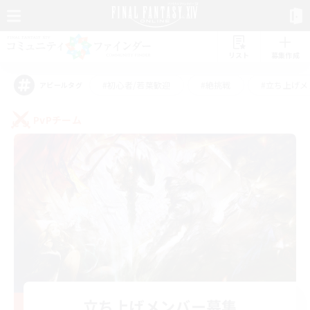
リスト
募集作成
#初心者/若葉歓迎
#絶挑戦
#立ち上げメ
アピールタグ
PvPチーム
立ち上げメンバー募集